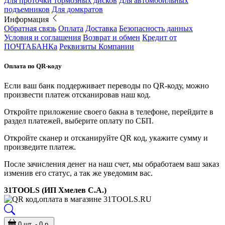
Для проточки тормозных дисков
Для автомобильных
подъемников
Для домкратов
Информация
Обратная связь
Оплата
Доставка
Безопасность данных
Условия и соглашения
Возврат и обмен
Кредит от
ПОЧТАБАНКа
Реквизиты Компании
Оплата по QR-коду
Если ваш банк поддерживает переводы по QR-коду, можно
произвести платеж отсканировав наш код.
Откройте приложение своего бакна в телефоне, перейдите в
раздел платежей, выберите оплату по СБП.
Откройте сканер и отсканируйте QR код, укажите сумму и
произведите платеж.
После зачисления денег на наш счет, мы обработаем ваш заказ
изменив его статус, а так же уведомим вас.
31TOOLS (ИП Хмелев С.А.)
0 шт. - 0 р.