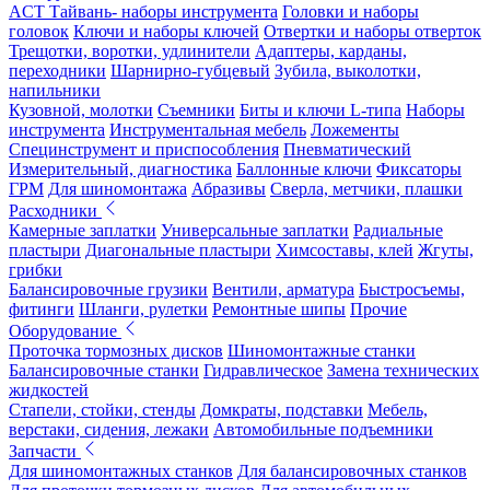
ACT Тайвань- наборы инструмента
Головки и наборы
головок
Ключи и наборы ключей
Отвертки и наборы отверток
Трещотки, воротки, удлинители
Адаптеры, карданы,
переходники
Шарнирно-губцевый
Зубила, выколотки,
напильники
Кузовной, молотки
Съемники
Биты и ключи L-типа
Наборы
инструмента
Инструментальная мебель
Ложементы
Специнструмент и приспособления
Пневматический
Измерительный, диагностика
Баллонные ключи
Фиксаторы
ГРМ
Для шиномонтажа
Абразивы
Сверла, метчики, плашки
Расходники
Камерные заплатки
Универсальные заплатки
Радиальные
пластыри
Диагональные пластыри
Химсоставы, клей
Жгуты,
грибки
Балансировочные грузики
Вентили, арматура
Быстросъемы,
фитинги
Шланги, рулетки
Ремонтные шипы
Прочие
Оборудование
Проточка тормозных дисков
Шиномонтажные станки
Балансировочные станки
Гидравлическое
Замена технических
жидкостей
Стапели, стойки, стенды
Домкраты, подставки
Мебель,
верстаки, сидения, лежаки
Автомобильные подъемники
Запчасти
Для шиномонтажных станков
Для балансировочных станков