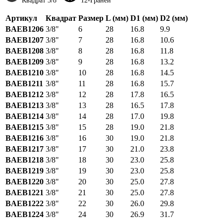
Квадрат 3/8"
12-Граней
Артикул
Квадрат
Размер
L (мм)
D1 (мм)
D2 (мм)
BAEB1206
3/8"
6
28
16.8
9.9
BAEB1207
3/8"
7
28
16.8
10.6
BAEB1208
3/8"
8
28
16.8
11.8
BAEB1209
3/8"
9
28
16.8
13.2
BAEB1210
3/8"
10
28
16.8
14.5
BAEB1211
3/8"
11
28
16.8
15.7
BAEB1212
3/8"
12
28
17.8
16.5
BAEB1213
3/8"
13
28
16.5
17.8
BAEB1214
3/8"
14
28
17.0
19.8
BAEB1215
3/8"
15
28
19.0
21.8
BAEB1216
3/8"
16
30
19.0
21.8
BAEB1217
3/8"
17
30
21.0
23.8
BAEB1218
3/8"
18
30
23.0
25.8
BAEB1219
3/8"
19
30
23.0
25.8
BAEB1220
3/8"
20
30
25.0
27.8
BAEB1221
3/8"
21
30
25.0
27.8
BAEB1222
3/8"
22
30
26.0
29.8
BAEB1224
3/8"
24
30
26.9
31.7