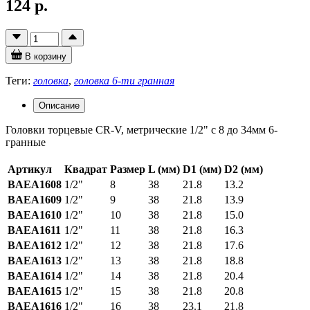
124 р.
В корзину
Теги:
головка
,
головка 6-ти гранная
Описание
Головки торцевые CR-V, метрические 1/2" с 8 до 34мм 6-
гранные
Артикул
Квадрат
Размер
L (мм)
D1 (мм)
D2 (мм)
BAEA1608
1/2"
8
38
21.8
13.2
BAEA1609
1/2"
9
38
21.8
13.9
BAEA1610
1/2"
10
38
21.8
15.0
BAEA1611
1/2"
11
38
21.8
16.3
BAEA1612
1/2"
12
38
21.8
17.6
BAEA1613
1/2"
13
38
21.8
18.8
BAEA1614
1/2"
14
38
21.8
20.4
BAEA1615
1/2"
15
38
21.8
20.8
BAEA1616
1/2"
16
38
23.1
21.8