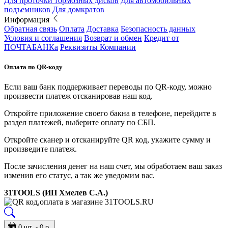
Для проточки тормозных дисков
Для автомобильных
подъемников
Для домкратов
Информация
Обратная связь
Оплата
Доставка
Безопасность данных
Условия и соглашения
Возврат и обмен
Кредит от
ПОЧТАБАНКа
Реквизиты Компании
Оплата по QR-коду
Если ваш банк поддерживает переводы по QR-коду, можно
произвести платеж отсканировав наш код.
Откройте приложение своего бакна в телефоне, перейдите в
раздел платежей, выберите оплату по СБП.
Откройте сканер и отсканируйте QR код, укажите сумму и
произведите платеж.
После зачисления денег на наш счет, мы обработаем ваш заказ
изменив его статус, а так же уведомим вас.
31TOOLS (ИП Хмелев С.А.)
0 шт. - 0 р.