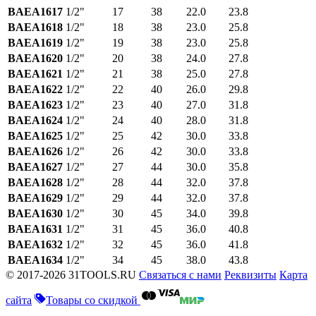
BAEA1617
1/2"
17
38
22.0
23.8
BAEA1618
1/2"
18
38
23.0
25.8
BAEA1619
1/2"
19
38
23.0
25.8
BAEA1620
1/2"
20
38
24.0
27.8
BAEA1621
1/2"
21
38
25.0
27.8
BAEA1622
1/2"
22
40
26.0
29.8
BAEA1623
1/2"
23
40
27.0
31.8
BAEA1624
1/2"
24
40
28.0
31.8
BAEA1625
1/2"
25
42
30.0
33.8
BAEA1626
1/2"
26
42
30.0
33.8
BAEA1627
1/2"
27
44
30.0
35.8
BAEA1628
1/2"
28
44
32.0
37.8
BAEA1629
1/2"
29
44
32.0
37.8
BAEA1630
1/2"
30
45
34.0
39.8
BAEA1631
1/2"
31
45
36.0
40.8
BAEA1632
1/2"
32
45
36.0
41.8
BAEA1634
1/2"
34
45
38.0
43.8
© 2017-2026 31TOOLS.RU
Связаться с нами
Реквизиты
Карта
сайта
Товары со скидкой