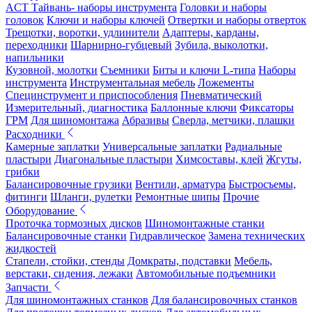
ACT Тайвань- наборы инструмента
Головки и наборы
головок
Ключи и наборы ключей
Отвертки и наборы отверток
Трещотки, воротки, удлинители
Адаптеры, карданы,
переходники
Шарнирно-губцевый
Зубила, выколотки,
напильники
Кузовной, молотки
Съемники
Биты и ключи L-типа
Наборы
инструмента
Инструментальная мебель
Ложементы
Специнструмент и приспособления
Пневматический
Измерительный, диагностика
Баллонные ключи
Фиксаторы
ГРМ
Для шиномонтажа
Абразивы
Сверла, метчики, плашки
Расходники
Камерные заплатки
Универсальные заплатки
Радиальные
пластыри
Диагональные пластыри
Химсоставы, клей
Жгуты,
грибки
Балансировочные грузики
Вентили, арматура
Быстросъемы,
фитинги
Шланги, рулетки
Ремонтные шипы
Прочие
Оборудование
Проточка тормозных дисков
Шиномонтажные станки
Балансировочные станки
Гидравлическое
Замена технических
жидкостей
Стапели, стойки, стенды
Домкраты, подставки
Мебель,
верстаки, сидения, лежаки
Автомобильные подъемники
Запчасти
Для шиномонтажных станков
Для балансировочных станков