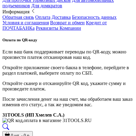
Для проточки тормозных дисков
Для автомобильных
подъемников
Для домкратов
Информация
Обратная связь
Оплата
Доставка
Безопасность данных
Условия и соглашения
Возврат и обмен
Кредит от
ПОЧТАБАНКа
Реквизиты Компании
Оплата по QR-коду
Если ваш банк поддерживает переводы по QR-коду, можно
произвести платеж отсканировав наш код.
Откройте приложение своего бакна в телефоне, перейдите в
раздел платежей, выберите оплату по СБП.
Откройте сканер и отсканируйте QR код, укажите сумму и
произведите платеж.
После зачисления денег на наш счет, мы обработаем ваш заказ
изменив его статус, а так же уведомим вас.
31TOOLS (ИП Хмелев С.А.)
0 шт. - 0 р.