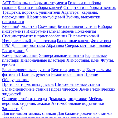
ACT Тайвань- наборы инструмента
Головки и наборы
головок
Ключи и наборы ключей
Отвертки и наборы отверток
Трещотки, воротки, удлинители
Адаптеры, карданы,
переходники
Шарнирно-губцевый
Зубила, выколотки,
напильники
Кузовной, молотки
Съемники
Биты и ключи L-типа
Наборы
инструмента
Инструментальная мебель
Ложементы
Специнструмент и приспособления
Пневматический
Измерительный, диагностика
Баллонные ключи
Фиксаторы
ГРМ
Для шиномонтажа
Абразивы
Сверла, метчики, плашки
Расходники
Камерные заплатки
Универсальные заплатки
Радиальные
пластыри
Диагональные пластыри
Химсоставы, клей
Жгуты,
грибки
Балансировочные грузики
Вентили, арматура
Быстросъемы,
фитинги
Шланги, рулетки
Ремонтные шипы
Прочие
Оборудование
Проточка тормозных дисков
Шиномонтажные станки
Балансировочные станки
Гидравлическое
Замена технических
жидкостей
Стапели, стойки, стенды
Домкраты, подставки
Мебель,
верстаки, сидения, лежаки
Автомобильные подъемники
Запчасти
Для шиномонтажных станков
Для балансировочных станков