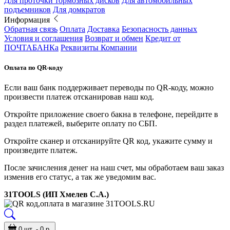
Для проточки тормозных дисков
Для автомобильных
подъемников
Для домкратов
Информация
Обратная связь
Оплата
Доставка
Безопасность данных
Условия и соглашения
Возврат и обмен
Кредит от
ПОЧТАБАНКа
Реквизиты Компании
Оплата по QR-коду
Если ваш банк поддерживает переводы по QR-коду, можно
произвести платеж отсканировав наш код.
Откройте приложение своего бакна в телефоне, перейдите в
раздел платежей, выберите оплату по СБП.
Откройте сканер и отсканируйте QR код, укажите сумму и
произведите платеж.
После зачисления денег на наш счет, мы обработаем ваш заказ
изменив его статус, а так же уведомим вас.
31TOOLS (ИП Хмелев С.А.)
0 шт. - 0 р.