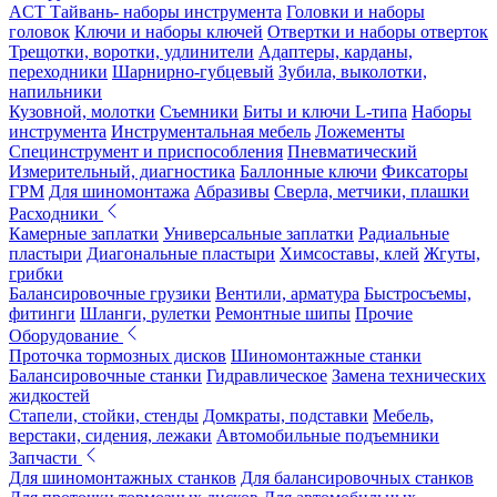
ACT Тайвань- наборы инструмента
Головки и наборы
головок
Ключи и наборы ключей
Отвертки и наборы отверток
Трещотки, воротки, удлинители
Адаптеры, карданы,
переходники
Шарнирно-губцевый
Зубила, выколотки,
напильники
Кузовной, молотки
Съемники
Биты и ключи L-типа
Наборы
инструмента
Инструментальная мебель
Ложементы
Специнструмент и приспособления
Пневматический
Измерительный, диагностика
Баллонные ключи
Фиксаторы
ГРМ
Для шиномонтажа
Абразивы
Сверла, метчики, плашки
Расходники
Камерные заплатки
Универсальные заплатки
Радиальные
пластыри
Диагональные пластыри
Химсоставы, клей
Жгуты,
грибки
Балансировочные грузики
Вентили, арматура
Быстросъемы,
фитинги
Шланги, рулетки
Ремонтные шипы
Прочие
Оборудование
Проточка тормозных дисков
Шиномонтажные станки
Балансировочные станки
Гидравлическое
Замена технических
жидкостей
Стапели, стойки, стенды
Домкраты, подставки
Мебель,
верстаки, сидения, лежаки
Автомобильные подъемники
Запчасти
Для шиномонтажных станков
Для балансировочных станков