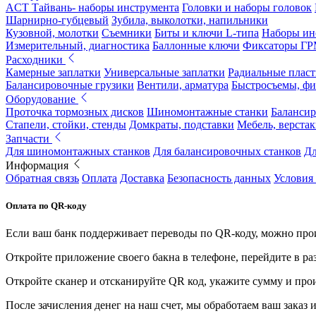
ACT Тайвань- наборы инструмента
Головки и наборы головок
Шарнирно-губцевый
Зубила, выколотки, напильники
Кузовной, молотки
Съемники
Биты и ключи L-типа
Наборы ин
Измерительный, диагностика
Баллонные ключи
Фиксаторы Г
Расходники
Камерные заплатки
Универсальные заплатки
Радиальные плас
Балансировочные грузики
Вентили, арматура
Быстросъемы, ф
Оборудование
Проточка тормозных дисков
Шиномонтажные станки
Балансир
Стапели, стойки, стенды
Домкраты, подставки
Мебель, верстак
Запчасти
Для шиномонтажных станков
Для балансировочных станков
Дл
Информация
Обратная связь
Оплата
Доставка
Безопасность данных
Условия
Оплата по QR-коду
Если ваш банк поддерживает переводы по QR-коду, можно прои
Откройте приложение своего бакна в телефоне, перейдите в ра
Откройте сканер и отсканируйте QR код, укажите сумму и про
После зачисления денег на наш счет, мы обработаем ваш заказ и