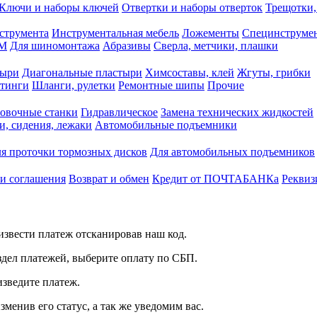
Ключи и наборы ключей
Отвертки и наборы отверток
Трещотки,
струмента
Инструментальная мебель
Ложементы
Специнструмен
РМ
Для шиномонтажа
Абразивы
Сверла, метчики, плашки
тыри
Диагональные пластыри
Химсоставы, клей
Жгуты, грибки
итинги
Шланги, рулетки
Ремонтные шипы
Прочие
овочные станки
Гидравлическое
Замена технических жидкостей
и, сидения, лежаки
Автомобильные подъемники
я проточки тормозных дисков
Для автомобильных подъемников
 и соглашения
Возврат и обмен
Кредит от ПОЧТАБАНКа
Реквиз
звести платеж отсканировав наш код.
здел платежей, выберите оплату по СБП.
изведите платеж.
зменив его статус, а так же уведомим вас.