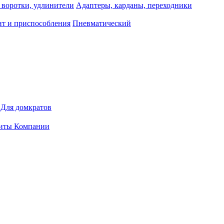
 воротки, удлинители
Адаптеры, карданы, переходники
т и приспособления
Пневматический
Для домкратов
иты Компании