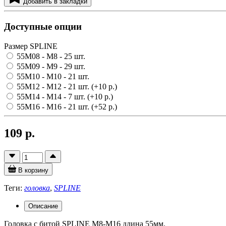
Добавить в закладки
Доступные опции
Размер SPLINE
55M08 - M8
- 25 шт.
55M09 - M9
- 29 шт.
55M10 - M10
- 21 шт.
55M12 - M12
- 21 шт.
(+10 р.)
55M14 - M14
- 7 шт.
(+10 р.)
55M16 - M16
- 21 шт.
(+52 р.)
109 р.
В корзину
Теги:
головка
,
SPLINE
Описание
Головка с битой SPLINE M8-M16 длина 55мм.