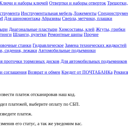
Ключи и наборы ключей
Отвертки и наборы отверток
Трещотки,
струмента
Инструментальная мебель
Ложементы
Специнструмен
РМ
Для шиномонтажа
Абразивы
Сверла, метчики, плашки
тыри
Диагональные пластыри
Химсоставы, клей
Жгуты, грибки
итинги
Шланги, рулетки
Ремонтные шипы
Прочие
овочные станки
Гидравлическое
Замена технических жидкостей
и, сидения, лежаки
Автомобильные подъемники
я проточки тормозных дисков
Для автомобильных подъемников
 и соглашения
Возврат и обмен
Кредит от ПОЧТАБАНКа
Реквиз
звести платеж отсканировав наш код.
здел платежей, выберите оплату по СБП.
изведите платеж.
зменив его статус, а так же уведомим вас.