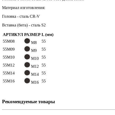
Материал изготовления:
Головка - сталь CR-V
Вставка (бита) - сталь S2
АРТИКУЛ
РАЗМЕР
L (мм)
55M08
55
M8
55M09
55
M9
55M10
55
M10
55M12
55
M12
55M14
55
M14
55M16
55
M16
Рекомендуемые товары