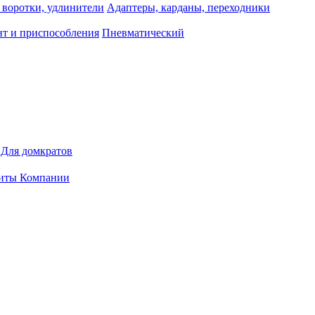
 воротки, удлинители
Адаптеры, карданы, переходники
т и приспособления
Пневматический
Для домкратов
иты Компании