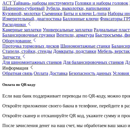
ACT Тайвань- наборы инструмента
Головки и наборы головок
Шарнирно-губцевый
Зубила, выколотки, напильники
Кузовной, молотки
Съемники
Биты и ключи L-типа
Наборы ин
Измерительный, диагностика
Баллонные ключи
Фиксаторы Г
Расходники
Камерные заплатки
Универсальные заплатки
Радиальные плас
Балансировочные грузики
Вентили, арматура
Быстросъемы, ф
Оборудование
Проточка тормозных дисков
Шиномонтажные станки
Балансир
Стапели, стойки, стенды
Домкраты, подставки
Мебель, верстак
Запчасти
Для шиномонтажных станков
Для балансировочных станков
Дл
Информация
Обратная связь
Оплата
Доставка
Безопасность данных
Условия
Оплата по QR-коду
Если ваш банк поддерживает переводы по QR-коду, можно прои
Откройте приложение своего бакна в телефоне, перейдите в ра
Откройте сканер и отсканируйте QR код, укажите сумму и про
После зачисления денег на наш счет, мы обработаем ваш заказ и