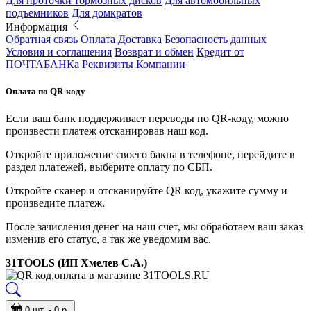
Для проточки тормозных дисков
Для автомобильных
подъемников
Для домкратов
Информация
Обратная связь
Оплата
Доставка
Безопасность данных
Условия и соглашения
Возврат и обмен
Кредит от
ПОЧТАБАНКа
Реквизиты Компании
Оплата по QR-коду
Если ваш банк поддерживает переводы по QR-коду, можно
произвести платеж отсканировав наш код.
Откройте приложение своего бакна в телефоне, перейдите в
раздел платежей, выберите оплату по СБП.
Откройте сканер и отсканируйте QR код, укажите сумму и
произведите платеж.
После зачисления денег на наш счет, мы обработаем ваш заказ
изменив его статус, а так же уведомим вас.
31TOOLS (ИП Хмелев С.А.)
0 шт. - 0 р.