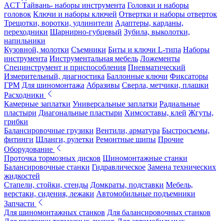
ACT Тайвань- наборы инструмента
Головки и наборы
головок
Ключи и наборы ключей
Отвертки и наборы отверток
Трещотки, воротки, удлинители
Адаптеры, карданы,
переходники
Шарнирно-губцевый
Зубила, выколотки,
напильники
Кузовной, молотки
Съемники
Биты и ключи L-типа
Наборы
инструмента
Инструментальная мебель
Ложементы
Специнструмент и приспособления
Пневматический
Измерительный, диагностика
Баллонные ключи
Фиксаторы
ГРМ
Для шиномонтажа
Абразивы
Сверла, метчики, плашки
Расходники
Камерные заплатки
Универсальные заплатки
Радиальные
пластыри
Диагональные пластыри
Химсоставы, клей
Жгуты,
грибки
Балансировочные грузики
Вентили, арматура
Быстросъемы,
фитинги
Шланги, рулетки
Ремонтные шипы
Прочие
Оборудование
Проточка тормозных дисков
Шиномонтажные станки
Балансировочные станки
Гидравлическое
Замена технических
жидкостей
Стапели, стойки, стенды
Домкраты, подставки
Мебель,
верстаки, сидения, лежаки
Автомобильные подъемники
Запчасти
Для шиномонтажных станков
Для балансировочных станков