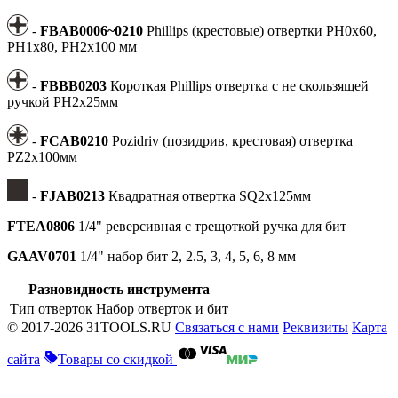
-
FBAB0006~0210
Phillips (крестовые) отвертки PH0x60,
PH1x80, PH2x100 мм
-
FBBB0203
Короткая Phillips отвертка с не скользящей
ручкой PH2x25мм
-
FCAB0210
Pozidriv (позидрив, крестовая) отвертка
PZ2x100мм
-
FJAB0213
Квадратная отвертка SQ2x125мм
FTEA0806
1/4" реверсивная с трещоткой ручка для бит
GAAV0701
1/4" набор бит 2, 2.5, 3, 4, 5, 6, 8 мм
Разновидность инструмента
Тип отверток
Набор отверток и бит
© 2017-2026 31TOOLS.RU
Связаться с нами
Реквизиты
Карта
сайта
Товары со скидкой