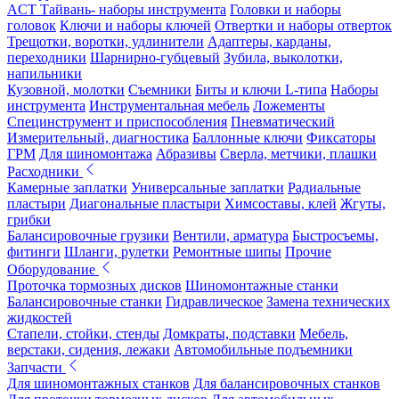
ACT Тайвань- наборы инструмента
Головки и наборы
головок
Ключи и наборы ключей
Отвертки и наборы отверток
Трещотки, воротки, удлинители
Адаптеры, карданы,
переходники
Шарнирно-губцевый
Зубила, выколотки,
напильники
Кузовной, молотки
Съемники
Биты и ключи L-типа
Наборы
инструмента
Инструментальная мебель
Ложементы
Специнструмент и приспособления
Пневматический
Измерительный, диагностика
Баллонные ключи
Фиксаторы
ГРМ
Для шиномонтажа
Абразивы
Сверла, метчики, плашки
Расходники
Камерные заплатки
Универсальные заплатки
Радиальные
пластыри
Диагональные пластыри
Химсоставы, клей
Жгуты,
грибки
Балансировочные грузики
Вентили, арматура
Быстросъемы,
фитинги
Шланги, рулетки
Ремонтные шипы
Прочие
Оборудование
Проточка тормозных дисков
Шиномонтажные станки
Балансировочные станки
Гидравлическое
Замена технических
жидкостей
Стапели, стойки, стенды
Домкраты, подставки
Мебель,
верстаки, сидения, лежаки
Автомобильные подъемники
Запчасти
Для шиномонтажных станков
Для балансировочных станков