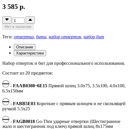
3 585 р.
Нет в наличии
Теги:
отвертка
,
бита
,
набор отверток
,
набор бит
Описание
Характеристики
Набор отверток и бит для профессионального использования.
Состоит из 20 предметов:
-
FAAB0308~6E15
Прямой шлиц 3.0x75, 3.5x100, 4.0x100,
6.5x150мм
-
FABB5E03
Короткие с прямым шлицем и не скользящей
ручкой 5.5x25
-
FAGB0818
Go-Thru ударные отвертки (Шестигранное
жало и шестигранник под ключ) прямой шлиц 8x175мм