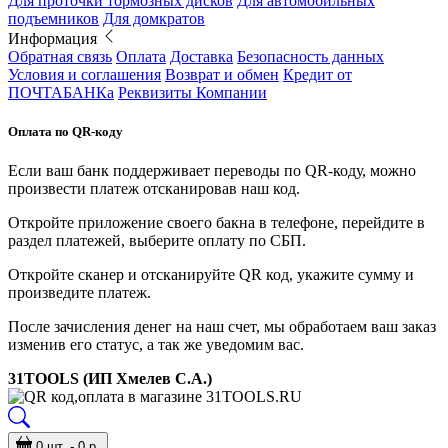
Для проточки тормозных дисков
Для автомобильных
подъемников
Для домкратов
Информация
Обратная связь
Оплата
Доставка
Безопасность данных
Условия и соглашения
Возврат и обмен
Кредит от
ПОЧТАБАНКа
Реквизиты Компании
Оплата по QR-коду
Если ваш банк поддерживает переводы по QR-коду, можно
произвести платеж отсканировав наш код.
Откройте приложение своего бакна в телефоне, перейдите в
раздел платежей, выберите оплату по СБП.
Откройте сканер и отсканируйте QR код, укажите сумму и
произведите платеж.
После зачисления денег на наш счет, мы обработаем ваш заказ
изменив его статус, а так же уведомим вас.
31TOOLS (ИП Хмелев С.А.)
0 шт. - 0 р.