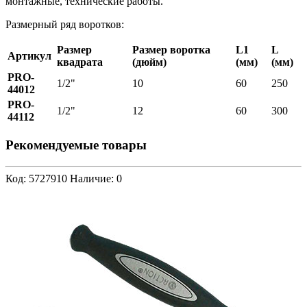
монтажные, технические работы.
Размерный ряд воротков:
Размер
Размер воротка
L1
L
Артикул
квадрата
(дюйм)
(мм)
(мм)
PRO-
1/2"
10
60
250
44012
PRO-
1/2"
12
60
300
44112
Рекомендуемые товары
Код: 5727910
Наличие: 0