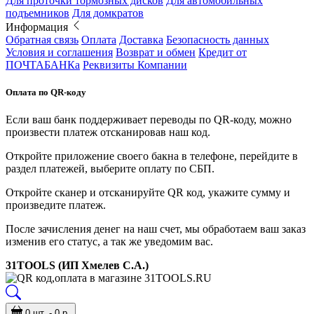
Для проточки тормозных дисков
Для автомобильных
подъемников
Для домкратов
Информация
Обратная связь
Оплата
Доставка
Безопасность данных
Условия и соглашения
Возврат и обмен
Кредит от
ПОЧТАБАНКа
Реквизиты Компании
Оплата по QR-коду
Если ваш банк поддерживает переводы по QR-коду, можно
произвести платеж отсканировав наш код.
Откройте приложение своего бакна в телефоне, перейдите в
раздел платежей, выберите оплату по СБП.
Откройте сканер и отсканируйте QR код, укажите сумму и
произведите платеж.
После зачисления денег на наш счет, мы обработаем ваш заказ
изменив его статус, а так же уведомим вас.
31TOOLS (ИП Хмелев С.А.)
0 шт. - 0 р.