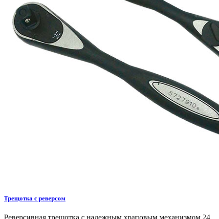
Трещотка с реверсом
Реверсивная трещотка с надежным храповым механизмом 24