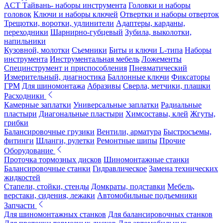
ACT Тайвань- наборы инструмента
Головки и наборы
головок
Ключи и наборы ключей
Отвертки и наборы отверток
Трещотки, воротки, удлинители
Адаптеры, карданы,
переходники
Шарнирно-губцевый
Зубила, выколотки,
напильники
Кузовной, молотки
Съемники
Биты и ключи L-типа
Наборы
инструмента
Инструментальная мебель
Ложементы
Специнструмент и приспособления
Пневматический
Измерительный, диагностика
Баллонные ключи
Фиксаторы
ГРМ
Для шиномонтажа
Абразивы
Сверла, метчики, плашки
Расходники
Камерные заплатки
Универсальные заплатки
Радиальные
пластыри
Диагональные пластыри
Химсоставы, клей
Жгуты,
грибки
Балансировочные грузики
Вентили, арматура
Быстросъемы,
фитинги
Шланги, рулетки
Ремонтные шипы
Прочие
Оборудование
Проточка тормозных дисков
Шиномонтажные станки
Балансировочные станки
Гидравлическое
Замена технических
жидкостей
Стапели, стойки, стенды
Домкраты, подставки
Мебель,
верстаки, сидения, лежаки
Автомобильные подъемники
Запчасти
Для шиномонтажных станков
Для балансировочных станков