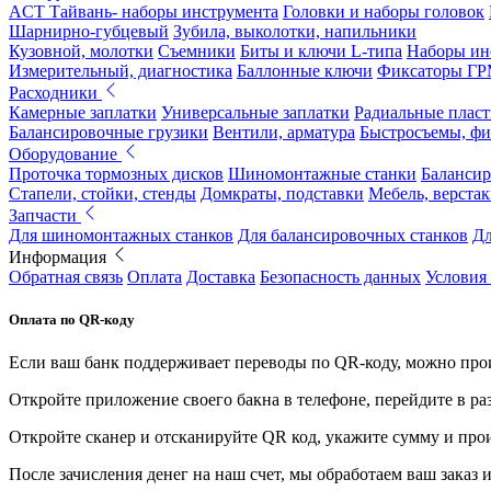
ACT Тайвань- наборы инструмента
Головки и наборы головок
Шарнирно-губцевый
Зубила, выколотки, напильники
Кузовной, молотки
Съемники
Биты и ключи L-типа
Наборы ин
Измерительный, диагностика
Баллонные ключи
Фиксаторы Г
Расходники
Камерные заплатки
Универсальные заплатки
Радиальные плас
Балансировочные грузики
Вентили, арматура
Быстросъемы, ф
Оборудование
Проточка тормозных дисков
Шиномонтажные станки
Балансир
Стапели, стойки, стенды
Домкраты, подставки
Мебель, верстак
Запчасти
Для шиномонтажных станков
Для балансировочных станков
Дл
Информация
Обратная связь
Оплата
Доставка
Безопасность данных
Условия
Оплата по QR-коду
Если ваш банк поддерживает переводы по QR-коду, можно прои
Откройте приложение своего бакна в телефоне, перейдите в ра
Откройте сканер и отсканируйте QR код, укажите сумму и про
После зачисления денег на наш счет, мы обработаем ваш заказ и