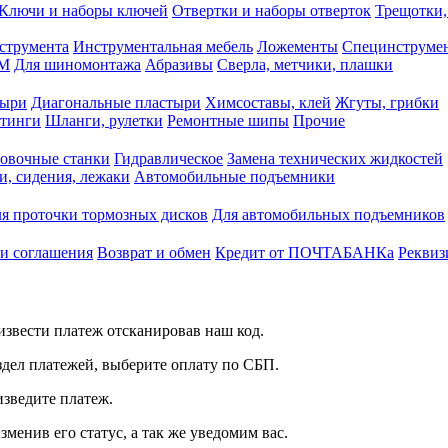
Ключи и наборы ключей
Отвертки и наборы отверток
Трещотки,
струмента
Инструментальная мебель
Ложементы
Специнструмен
РМ
Для шиномонтажа
Абразивы
Сверла, метчики, плашки
тыри
Диагональные пластыри
Химсоставы, клей
Жгуты, грибки
итинги
Шланги, рулетки
Ремонтные шипы
Прочие
овочные станки
Гидравлическое
Замена технических жидкостей
и, сидения, лежаки
Автомобильные подъемники
я проточки тормозных дисков
Для автомобильных подъемников
 и соглашения
Возврат и обмен
Кредит от ПОЧТАБАНКа
Реквиз
звести платеж отсканировав наш код.
здел платежей, выберите оплату по СБП.
изведите платеж.
зменив его статус, а так же уведомим вас.