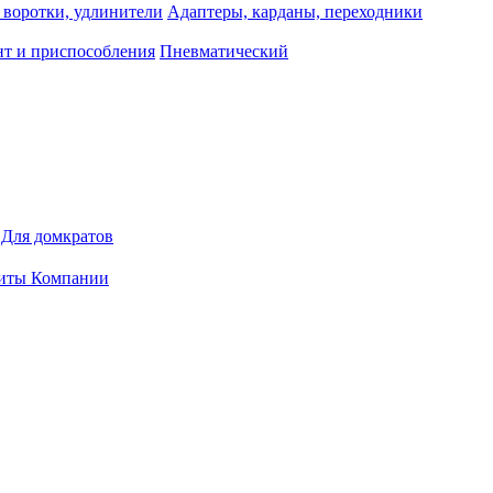
 воротки, удлинители
Адаптеры, карданы, переходники
т и приспособления
Пневматический
Для домкратов
иты Компании