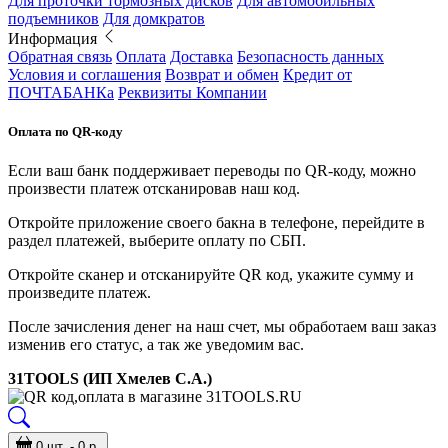
Для проточки тормозных дисков
Для автомобильных
подъемников
Для домкратов
Информация
Обратная связь
Оплата
Доставка
Безопасность данных
Условия и соглашения
Возврат и обмен
Кредит от
ПОЧТАБАНКа
Реквизиты Компании
Оплата по QR-коду
Если ваш банк поддерживает переводы по QR-коду, можно
произвести платеж отсканировав наш код.
Откройте приложение своего бакна в телефоне, перейдите в
раздел платежей, выберите оплату по СБП.
Откройте сканер и отсканируйте QR код, укажите сумму и
произведите платеж.
После зачисления денег на наш счет, мы обработаем ваш заказ
изменив его статус, а так же уведомим вас.
31TOOLS (ИП Хмелев С.А.)
0 шт. - 0 р.