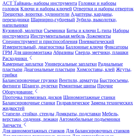
ACT Тайвань- наборы инструмента
Головки и наборы
головок
Ключи и наборы ключей
Отвертки и наборы отверток
Трещотки, воротки, удлинители
Адаптеры, карданы,
переходники
Шарнирно-губцевый
Зубила, выколотки,
напильники
Кузовной, молотки
Съемники
Биты и ключи L-типа
Наборы
инструмента
Инструментальная мебель
Ложементы
Специнструмент и приспособления
Пневматический
Измерительный, диагностика
Баллонные ключи
Фиксаторы
ГРМ
Для шиномонтажа
Абразивы
Сверла, метчики, плашки
Расходники
Камерные заплатки
Универсальные заплатки
Радиальные
пластыри
Диагональные пластыри
Химсоставы, клей
Жгуты,
грибки
Балансировочные грузики
Вентили, арматура
Быстросъемы,
фитинги
Шланги, рулетки
Ремонтные шипы
Прочие
Оборудование
Проточка тормозных дисков
Шиномонтажные станки
Балансировочные станки
Гидравлическое
Замена технических
жидкостей
Стапели, стойки, стенды
Домкраты, подставки
Мебель,
верстаки, сидения, лежаки
Автомобильные подъемники
Запчасти
Для шиномонтажных станков
Для балансировочных станков