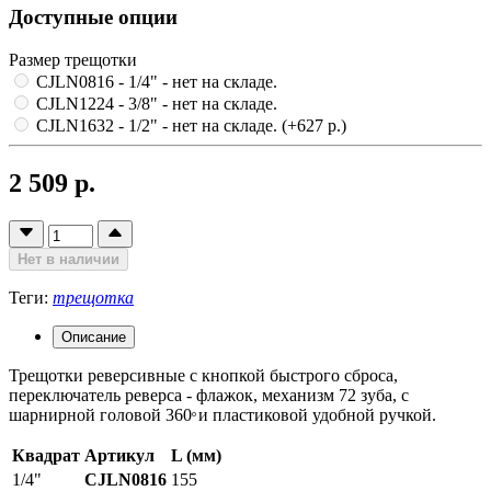
Доступные опции
Размер трещотки
CJLN0816 - 1/4"
- нет на складе.
CJLN1224 - 3/8"
- нет на складе.
CJLN1632 - 1/2"
- нет на складе.
(+627 р.)
2 509 р.
Нет в наличии
Теги:
трещотка
Описание
Трещотки реверсивные с кнопкой быстрого сброса,
переключатель реверса - флажок, механизм 72 зуба, с
шарнирной головой 360
и пластиковой удобной ручкой.
o
Квадрат
Артикул
L (мм)
1/4"
CJLN0816
155