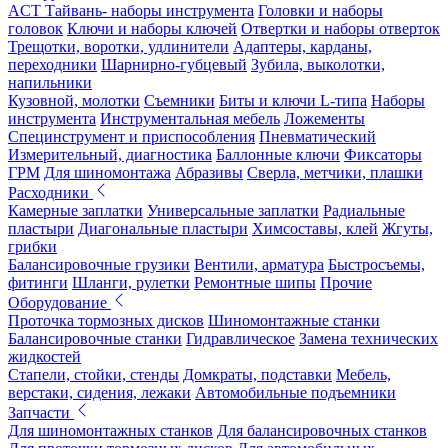
ACT Тайвань- наборы инструмента
Головки и наборы
головок
Ключи и наборы ключей
Отвертки и наборы отверток
Трещотки, воротки, удлинители
Адаптеры, карданы,
переходники
Шарнирно-губцевый
Зубила, выколотки,
напильники
Кузовной, молотки
Съемники
Биты и ключи L-типа
Наборы
инструмента
Инструментальная мебель
Ложементы
Специнструмент и приспособления
Пневматический
Измерительный, диагностика
Баллонные ключи
Фиксаторы
ГРМ
Для шиномонтажа
Абразивы
Сверла, метчики, плашки
Расходники
Камерные заплатки
Универсальные заплатки
Радиальные
пластыри
Диагональные пластыри
Химсоставы, клей
Жгуты,
грибки
Балансировочные грузики
Вентили, арматура
Быстросъемы,
фитинги
Шланги, рулетки
Ремонтные шипы
Прочие
Оборудование
Проточка тормозных дисков
Шиномонтажные станки
Балансировочные станки
Гидравлическое
Замена технических
жидкостей
Стапели, стойки, стенды
Домкраты, подставки
Мебель,
верстаки, сидения, лежаки
Автомобильные подъемники
Запчасти
Для шиномонтажных станков
Для балансировочных станков