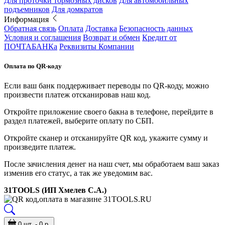
Для проточки тормозных дисков
Для автомобильных
подъемников
Для домкратов
Информация
Обратная связь
Оплата
Доставка
Безопасность данных
Условия и соглашения
Возврат и обмен
Кредит от
ПОЧТАБАНКа
Реквизиты Компании
Оплата по QR-коду
Если ваш банк поддерживает переводы по QR-коду, можно
произвести платеж отсканировав наш код.
Откройте приложение своего бакна в телефоне, перейдите в
раздел платежей, выберите оплату по СБП.
Откройте сканер и отсканируйте QR код, укажите сумму и
произведите платеж.
После зачисления денег на наш счет, мы обработаем ваш заказ
изменив его статус, а так же уведомим вас.
31TOOLS (ИП Хмелев С.А.)
0 шт. - 0 р.