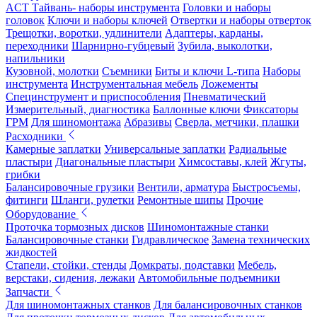
ACT Тайвань- наборы инструмента
Головки и наборы
головок
Ключи и наборы ключей
Отвертки и наборы отверток
Трещотки, воротки, удлинители
Адаптеры, карданы,
переходники
Шарнирно-губцевый
Зубила, выколотки,
напильники
Кузовной, молотки
Съемники
Биты и ключи L-типа
Наборы
инструмента
Инструментальная мебель
Ложементы
Специнструмент и приспособления
Пневматический
Измерительный, диагностика
Баллонные ключи
Фиксаторы
ГРМ
Для шиномонтажа
Абразивы
Сверла, метчики, плашки
Расходники
Камерные заплатки
Универсальные заплатки
Радиальные
пластыри
Диагональные пластыри
Химсоставы, клей
Жгуты,
грибки
Балансировочные грузики
Вентили, арматура
Быстросъемы,
фитинги
Шланги, рулетки
Ремонтные шипы
Прочие
Оборудование
Проточка тормозных дисков
Шиномонтажные станки
Балансировочные станки
Гидравлическое
Замена технических
жидкостей
Стапели, стойки, стенды
Домкраты, подставки
Мебель,
верстаки, сидения, лежаки
Автомобильные подъемники
Запчасти
Для шиномонтажных станков
Для балансировочных станков