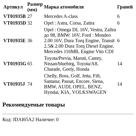
Размер
Артикул
Марка атомобиля
Граней
(мм)
VT01935B
27
Mercedes A-class
6
VT01935D
32
Opel : Astra, Corsa, Zatira
6
Opel : Omega DL 16V, Vestra, Zafira
до 98, BMW: 16V, Ford : Mondeo
VT01935E
36
2.00 16V, Dura Torq Engine, Transit
6
2.5& 2.00 Dura Torq Diesel Engine,
Mercedes 116MB, Engine Vito CDI
Toyota/Previa, Maruti, Camry,
VT01935G
65
Nissan/bluebirg, Toyota/A8,
14
Charade, Geely, Honda
Chelly, Bora, Golf, Jetta, Fift,
Santana; Passat, Encore, Siena,
VT01935J
74
14
BMW, AUDI, OPEL, BENZ,
Hyndai, KIA, VOLKSWAGEN
Рекомендуемые товары
Код: JDAI65A2
Наличие: 0