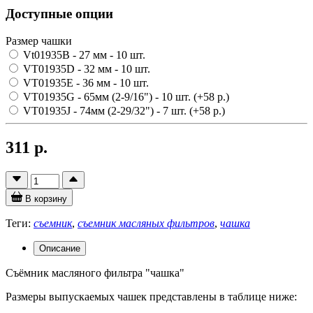
Доступные опции
Размер чашки
Vt01935B - 27 мм
- 10 шт.
VT01935D - 32 мм
- 10 шт.
VT01935E - 36 мм
- 10 шт.
VT01935G - 65мм (2-9/16")
- 10 шт.
(+58 р.)
VT01935J - 74мм (2-29/32")
- 7 шт.
(+58 р.)
311 р.
В корзину
Теги:
съемник
,
съемник масляных фильтров
,
чашка
Описание
Съёмник масляного фильтра "чашка"
Размеры выпускаемых чашек представлены в таблице ниже: