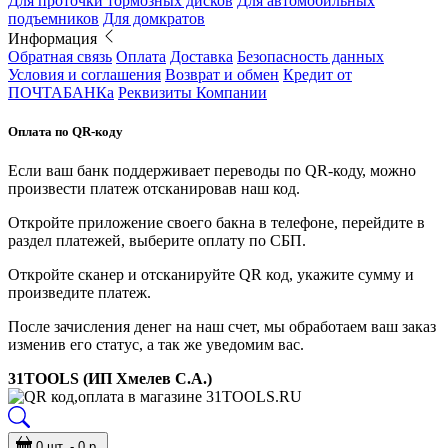
Для проточки тормозных дисков
Для автомобильных
подъемников
Для домкратов
Информация
Обратная связь
Оплата
Доставка
Безопасность данных
Условия и соглашения
Возврат и обмен
Кредит от
ПОЧТАБАНКа
Реквизиты Компании
Оплата по QR-коду
Если ваш банк поддерживает переводы по QR-коду, можно
произвести платеж отсканировав наш код.
Откройте приложение своего бакна в телефоне, перейдите в
раздел платежей, выберите оплату по СБП.
Откройте сканер и отсканируйте QR код, укажите сумму и
произведите платеж.
После зачисления денег на наш счет, мы обработаем ваш заказ
изменив его статус, а так же уведомим вас.
31TOOLS (ИП Хмелев С.А.)
0 шт. - 0 р.