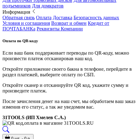
Для проточки тормозных дисков
Для автомобильных
подъемников
Для домкратов
Информация
Обратная связь
Оплата
Доставка
Безопасность данных
Условия и соглашения
Возврат и обмен
Кредит от
ПОЧТАБАНКа
Реквизиты Компании
Оплата по QR-коду
Если ваш банк поддерживает переводы по QR-коду, можно
произвести платеж отсканировав наш код.
Откройте приложение своего бакна в телефоне, перейдите в
раздел платежей, выберите оплату по СБП.
Откройте сканер и отсканируйте QR код, укажите сумму и
произведите платеж.
После зачисления денег на наш счет, мы обработаем ваш заказ
изменив его статус, а так же уведомим вас.
31TOOLS (ИП Хмелев С.А.)
0 шт. - 0 р.