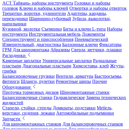
ACT Тайвань- наборы инструмента
Головки и наборы
головок
Ключи и наборы ключей
Отвертки и наборы отверток
Трещотки, воротки, удлинители
Адаптеры, карданы,
переходники
Шарнирно-губцевый
Зубила, выколотки,
напильники
Кузовной, молотки
Съемники
Биты и ключи L-типа
Наборы
инструмента
Инструментальная мебель
Ложементы
Специнструмент и приспособления
Пневматический
Измерительный, диагностика
Баллонные ключи
Фиксаторы
ГРМ
Для шиномонтажа
Абразивы
Сверла, метчики, плашки
Расходники
Камерные заплатки
Универсальные заплатки
Радиальные
пластыри
Диагональные пластыри
Химсоставы, клей
Жгуты,
грибки
Балансировочные грузики
Вентили, арматура
Быстросъемы,
фитинги
Шланги, рулетки
Ремонтные шипы
Прочие
Оборудование
Проточка тормозных дисков
Шиномонтажные станки
Балансировочные станки
Гидравлическое
Замена технических
жидкостей
Стапели, стойки, стенды
Домкраты, подставки
Мебель,
верстаки, сидения, лежаки
Автомобильные подъемники
Запчасти
Для шиномонтажных станков
Для балансировочных станков