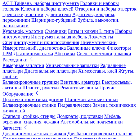
ACT Тайвань- наборы инструмента
Головки и наборы
головок
Ключи и наборы ключей
Отвертки и наборы отверток
Трещотки, воротки, удлинители
Адаптеры, карданы,
переходники
Шарнирно-губцевый
Зубила, выколотки,
напильники
Кузовной, молотки
Съемники
Биты и ключи L-типа
Наборы
инструмента
Инструментальная мебель
Ложементы
Специнструмент и приспособления
Пневматический
Измерительный, диагностика
Баллонные ключи
Фиксаторы
ГРМ
Для шиномонтажа
Абразивы
Сверла, метчики, плашки
Расходники
Камерные заплатки
Универсальные заплатки
Радиальные
пластыри
Диагональные пластыри
Химсоставы, клей
Жгуты,
грибки
Балансировочные грузики
Вентили, арматура
Быстросъемы,
фитинги
Шланги, рулетки
Ремонтные шипы
Прочие
Оборудование
Проточка тормозных дисков
Шиномонтажные станки
Балансировочные станки
Гидравлическое
Замена технических
жидкостей
Стапели, стойки, стенды
Домкраты, подставки
Мебель,
верстаки, сидения, лежаки
Автомобильные подъемники
Запчасти
Для шиномонтажных станков
Для балансировочных станков