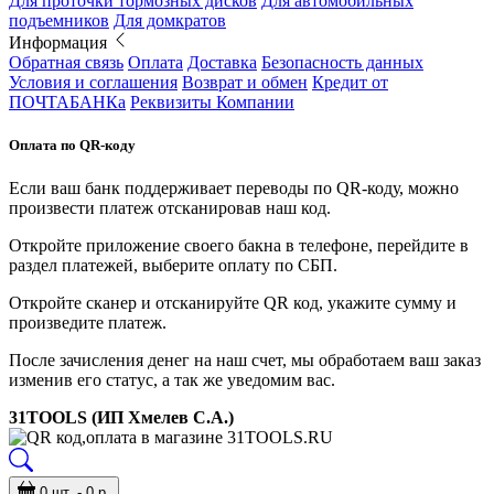
Для проточки тормозных дисков
Для автомобильных
подъемников
Для домкратов
Информация
Обратная связь
Оплата
Доставка
Безопасность данных
Условия и соглашения
Возврат и обмен
Кредит от
ПОЧТАБАНКа
Реквизиты Компании
Оплата по QR-коду
Если ваш банк поддерживает переводы по QR-коду, можно
произвести платеж отсканировав наш код.
Откройте приложение своего бакна в телефоне, перейдите в
раздел платежей, выберите оплату по СБП.
Откройте сканер и отсканируйте QR код, укажите сумму и
произведите платеж.
После зачисления денег на наш счет, мы обработаем ваш заказ
изменив его статус, а так же уведомим вас.
31TOOLS (ИП Хмелев С.А.)
0 шт. - 0 р.