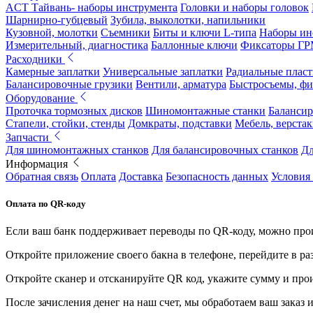
ACT Тайвань- наборы инструмента
Головки и наборы головок
Шарнирно-губцевый
Зубила, выколотки, напильники
Кузовной, молотки
Съемники
Биты и ключи L-типа
Наборы ин
Измерительный, диагностика
Баллонные ключи
Фиксаторы Г
Расходники
Камерные заплатки
Универсальные заплатки
Радиальные плас
Балансировочные грузики
Вентили, арматура
Быстросъемы, ф
Оборудование
Проточка тормозных дисков
Шиномонтажные станки
Балансир
Стапели, стойки, стенды
Домкраты, подставки
Мебель, верстак
Запчасти
Для шиномонтажных станков
Для балансировочных станков
Дл
Информация
Обратная связь
Оплата
Доставка
Безопасность данных
Условия
Оплата по QR-коду
Если ваш банк поддерживает переводы по QR-коду, можно прои
Откройте приложение своего бакна в телефоне, перейдите в ра
Откройте сканер и отсканируйте QR код, укажите сумму и про
После зачисления денег на наш счет, мы обработаем ваш заказ и