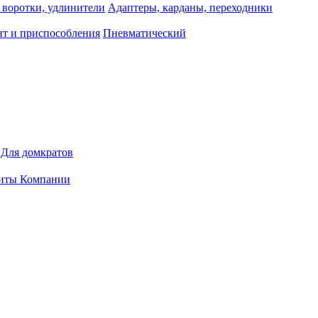
 воротки, удлинители
Адаптеры, карданы, переходники
т и приспособления
Пневматический
Для домкратов
иты Компании