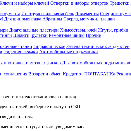
Ключи и наборы ключей
Отвертки и наборы отверток
Трещотки,
струмента
Инструментальная мебель
Ложементы
Специнструмен
РМ
Для шиномонтажа
Абразивы
Сверла, метчики, плашки
тыри
Диагональные пластыри
Химсоставы, клей
Жгуты, грибки
итинги
Шланги, рулетки
Ремонтные шипы
Прочие
овочные станки
Гидравлическое
Замена технических жидкостей
и, сидения, лежаки
Автомобильные подъемники
я проточки тормозных дисков
Для автомобильных подъемников
 и соглашения
Возврат и обмен
Кредит от ПОЧТАБАНКа
Реквиз
звести платеж отсканировав наш код.
здел платежей, выберите оплату по СБП.
изведите платеж.
зменив его статус, а так же уведомим вас.