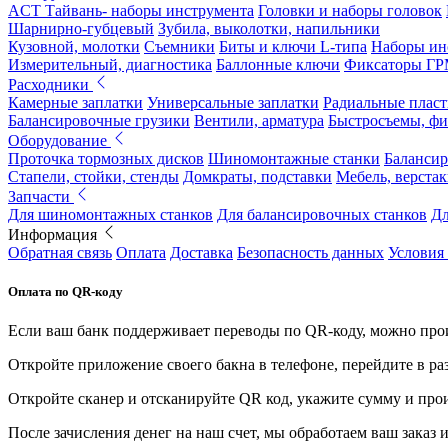
ACT Тайвань- наборы инструмента
Головки и наборы головок
Шарнирно-губцевый
Зубила, выколотки, напильники
Кузовной, молотки
Съемники
Биты и ключи L-типа
Наборы ин
Измерительный, диагностика
Баллонные ключи
Фиксаторы Г
Расходники
Камерные заплатки
Универсальные заплатки
Радиальные плас
Балансировочные грузики
Вентили, арматура
Быстросъемы, ф
Оборудование
Проточка тормозных дисков
Шиномонтажные станки
Балансир
Стапели, стойки, стенды
Домкраты, подставки
Мебель, верстак
Запчасти
Для шиномонтажных станков
Для балансировочных станков
Дл
Информация
Обратная связь
Оплата
Доставка
Безопасность данных
Условия
Оплата по QR-коду
Если ваш банк поддерживает переводы по QR-коду, можно прои
Откройте приложение своего бакна в телефоне, перейдите в ра
Откройте сканер и отсканируйте QR код, укажите сумму и про
После зачисления денег на наш счет, мы обработаем ваш заказ и