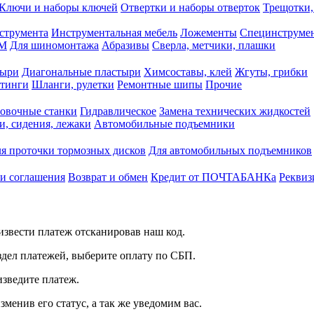
Ключи и наборы ключей
Отвертки и наборы отверток
Трещотки,
струмента
Инструментальная мебель
Ложементы
Специнструмен
РМ
Для шиномонтажа
Абразивы
Сверла, метчики, плашки
тыри
Диагональные пластыри
Химсоставы, клей
Жгуты, грибки
итинги
Шланги, рулетки
Ремонтные шипы
Прочие
овочные станки
Гидравлическое
Замена технических жидкостей
и, сидения, лежаки
Автомобильные подъемники
я проточки тормозных дисков
Для автомобильных подъемников
 и соглашения
Возврат и обмен
Кредит от ПОЧТАБАНКа
Реквиз
звести платеж отсканировав наш код.
здел платежей, выберите оплату по СБП.
изведите платеж.
зменив его статус, а так же уведомим вас.