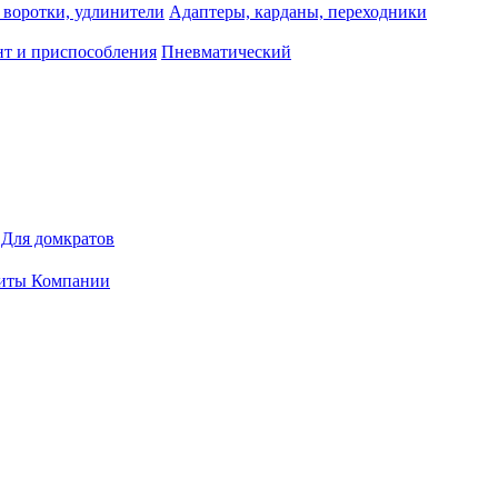
 воротки, удлинители
Адаптеры, карданы, переходники
т и приспособления
Пневматический
Для домкратов
иты Компании