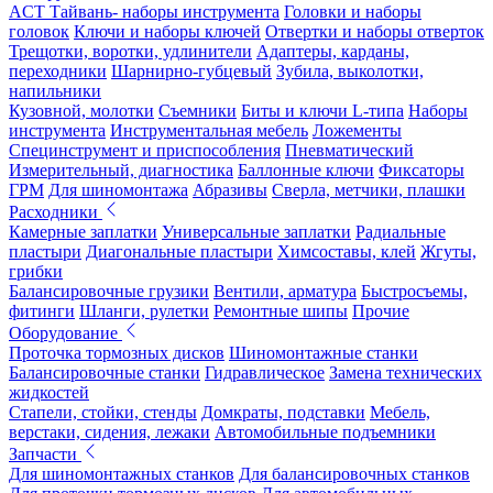
ACT Тайвань- наборы инструмента
Головки и наборы
головок
Ключи и наборы ключей
Отвертки и наборы отверток
Трещотки, воротки, удлинители
Адаптеры, карданы,
переходники
Шарнирно-губцевый
Зубила, выколотки,
напильники
Кузовной, молотки
Съемники
Биты и ключи L-типа
Наборы
инструмента
Инструментальная мебель
Ложементы
Специнструмент и приспособления
Пневматический
Измерительный, диагностика
Баллонные ключи
Фиксаторы
ГРМ
Для шиномонтажа
Абразивы
Сверла, метчики, плашки
Расходники
Камерные заплатки
Универсальные заплатки
Радиальные
пластыри
Диагональные пластыри
Химсоставы, клей
Жгуты,
грибки
Балансировочные грузики
Вентили, арматура
Быстросъемы,
фитинги
Шланги, рулетки
Ремонтные шипы
Прочие
Оборудование
Проточка тормозных дисков
Шиномонтажные станки
Балансировочные станки
Гидравлическое
Замена технических
жидкостей
Стапели, стойки, стенды
Домкраты, подставки
Мебель,
верстаки, сидения, лежаки
Автомобильные подъемники
Запчасти
Для шиномонтажных станков
Для балансировочных станков