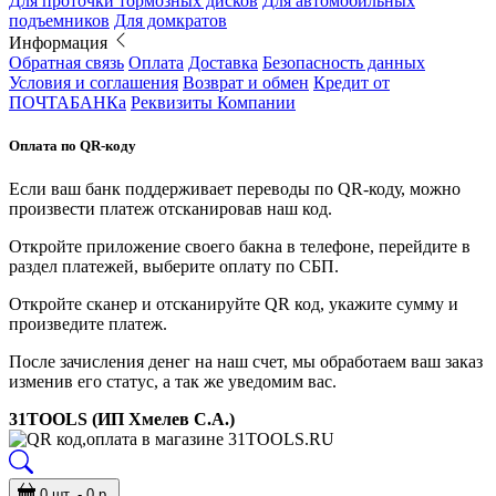
Для проточки тормозных дисков
Для автомобильных
подъемников
Для домкратов
Информация
Обратная связь
Оплата
Доставка
Безопасность данных
Условия и соглашения
Возврат и обмен
Кредит от
ПОЧТАБАНКа
Реквизиты Компании
Оплата по QR-коду
Если ваш банк поддерживает переводы по QR-коду, можно
произвести платеж отсканировав наш код.
Откройте приложение своего бакна в телефоне, перейдите в
раздел платежей, выберите оплату по СБП.
Откройте сканер и отсканируйте QR код, укажите сумму и
произведите платеж.
После зачисления денег на наш счет, мы обработаем ваш заказ
изменив его статус, а так же уведомим вас.
31TOOLS (ИП Хмелев С.А.)
0 шт. - 0 р.