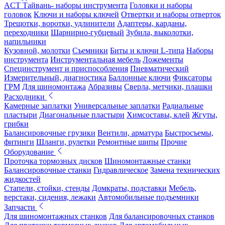
ACT Тайвань- наборы инструмента
Головки и наборы
головок
Ключи и наборы ключей
Отвертки и наборы отверток
Трещотки, воротки, удлинители
Адаптеры, карданы,
переходники
Шарнирно-губцевый
Зубила, выколотки,
напильники
Кузовной, молотки
Съемники
Биты и ключи L-типа
Наборы
инструмента
Инструментальная мебель
Ложементы
Специнструмент и приспособления
Пневматический
Измерительный, диагностика
Баллонные ключи
Фиксаторы
ГРМ
Для шиномонтажа
Абразивы
Сверла, метчики, плашки
Расходники
Камерные заплатки
Универсальные заплатки
Радиальные
пластыри
Диагональные пластыри
Химсоставы, клей
Жгуты,
грибки
Балансировочные грузики
Вентили, арматура
Быстросъемы,
фитинги
Шланги, рулетки
Ремонтные шипы
Прочие
Оборудование
Проточка тормозных дисков
Шиномонтажные станки
Балансировочные станки
Гидравлическое
Замена технических
жидкостей
Стапели, стойки, стенды
Домкраты, подставки
Мебель,
верстаки, сидения, лежаки
Автомобильные подъемники
Запчасти
Для шиномонтажных станков
Для балансировочных станков