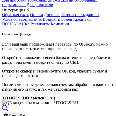
Для проточки тормозных дисков
Для автомобильных
подъемников
Для домкратов
Информация
Обратная связь
Оплата
Доставка
Безопасность данных
Условия и соглашения
Возврат и обмен
Кредит от
ПОЧТАБАНКа
Реквизиты Компании
Оплата по QR-коду
Если ваш банк поддерживает переводы по QR-коду, можно
произвести платеж отсканировав наш код.
Откройте приложение своего бакна в телефоне, перейдите в
раздел платежей, выберите оплату по СБП.
Откройте сканер и отсканируйте QR код, укажите сумму и
произведите платеж.
После зачисления денег на наш счет, мы обработаем ваш заказ
изменив его статус, а так же уведомим вас.
31TOOLS (ИП Хмелев С.А.)
0 шт. - 0 р.