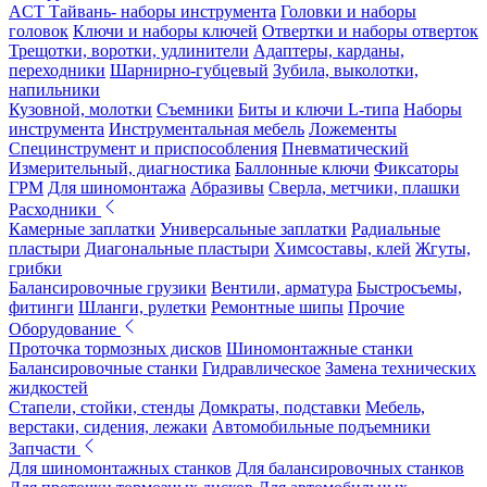
ACT Тайвань- наборы инструмента
Головки и наборы
головок
Ключи и наборы ключей
Отвертки и наборы отверток
Трещотки, воротки, удлинители
Адаптеры, карданы,
переходники
Шарнирно-губцевый
Зубила, выколотки,
напильники
Кузовной, молотки
Съемники
Биты и ключи L-типа
Наборы
инструмента
Инструментальная мебель
Ложементы
Специнструмент и приспособления
Пневматический
Измерительный, диагностика
Баллонные ключи
Фиксаторы
ГРМ
Для шиномонтажа
Абразивы
Сверла, метчики, плашки
Расходники
Камерные заплатки
Универсальные заплатки
Радиальные
пластыри
Диагональные пластыри
Химсоставы, клей
Жгуты,
грибки
Балансировочные грузики
Вентили, арматура
Быстросъемы,
фитинги
Шланги, рулетки
Ремонтные шипы
Прочие
Оборудование
Проточка тормозных дисков
Шиномонтажные станки
Балансировочные станки
Гидравлическое
Замена технических
жидкостей
Стапели, стойки, стенды
Домкраты, подставки
Мебель,
верстаки, сидения, лежаки
Автомобильные подъемники
Запчасти
Для шиномонтажных станков
Для балансировочных станков