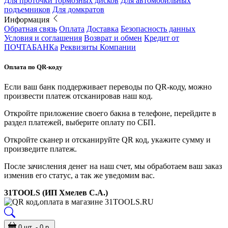
Для проточки тормозных дисков
Для автомобильных
подъемников
Для домкратов
Информация
Обратная связь
Оплата
Доставка
Безопасность данных
Условия и соглашения
Возврат и обмен
Кредит от
ПОЧТАБАНКа
Реквизиты Компании
Оплата по QR-коду
Если ваш банк поддерживает переводы по QR-коду, можно
произвести платеж отсканировав наш код.
Откройте приложение своего бакна в телефоне, перейдите в
раздел платежей, выберите оплату по СБП.
Откройте сканер и отсканируйте QR код, укажите сумму и
произведите платеж.
После зачисления денег на наш счет, мы обработаем ваш заказ
изменив его статус, а так же уведомим вас.
31TOOLS (ИП Хмелев С.А.)
0 шт. - 0 р.