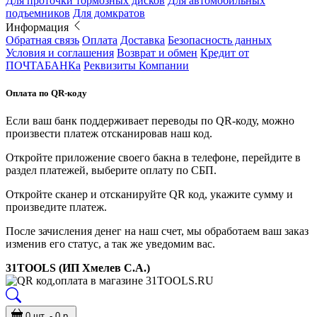
Для проточки тормозных дисков
Для автомобильных
подъемников
Для домкратов
Информация
Обратная связь
Оплата
Доставка
Безопасность данных
Условия и соглашения
Возврат и обмен
Кредит от
ПОЧТАБАНКа
Реквизиты Компании
Оплата по QR-коду
Если ваш банк поддерживает переводы по QR-коду, можно
произвести платеж отсканировав наш код.
Откройте приложение своего бакна в телефоне, перейдите в
раздел платежей, выберите оплату по СБП.
Откройте сканер и отсканируйте QR код, укажите сумму и
произведите платеж.
После зачисления денег на наш счет, мы обработаем ваш заказ
изменив его статус, а так же уведомим вас.
31TOOLS (ИП Хмелев С.А.)
0 шт. - 0 р.