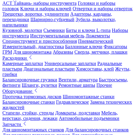
ACT Тайвань- наборы инструмента
Головки и наборы
головок
Ключи и наборы ключей
Отвертки и наборы отверток
Трещотки, воротки, удлинители
Адаптеры, карданы,
переходники
Шарнирно-губцевый
Зубила, выколотки,
напильники
Кузовной, молотки
Съемники
Биты и ключи L-типа
Наборы
инструмента
Инструментальная мебель
Ложементы
Специнструмент и приспособления
Пневматический
Измерительный, диагностика
Баллонные ключи
Фиксаторы
ГРМ
Для шиномонтажа
Абразивы
Сверла, метчики, плашки
Расходники
Камерные заплатки
Универсальные заплатки
Радиальные
пластыри
Диагональные пластыри
Химсоставы, клей
Жгуты,
грибки
Балансировочные грузики
Вентили, арматура
Быстросъемы,
фитинги
Шланги, рулетки
Ремонтные шипы
Прочие
Оборудование
Проточка тормозных дисков
Шиномонтажные станки
Балансировочные станки
Гидравлическое
Замена технических
жидкостей
Стапели, стойки, стенды
Домкраты, подставки
Мебель,
верстаки, сидения, лежаки
Автомобильные подъемники
Запчасти
Для шиномонтажных станков
Для балансировочных станков