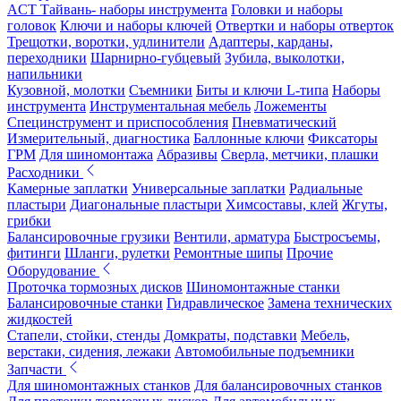
ACT Тайвань- наборы инструмента
Головки и наборы
головок
Ключи и наборы ключей
Отвертки и наборы отверток
Трещотки, воротки, удлинители
Адаптеры, карданы,
переходники
Шарнирно-губцевый
Зубила, выколотки,
напильники
Кузовной, молотки
Съемники
Биты и ключи L-типа
Наборы
инструмента
Инструментальная мебель
Ложементы
Специнструмент и приспособления
Пневматический
Измерительный, диагностика
Баллонные ключи
Фиксаторы
ГРМ
Для шиномонтажа
Абразивы
Сверла, метчики, плашки
Расходники
Камерные заплатки
Универсальные заплатки
Радиальные
пластыри
Диагональные пластыри
Химсоставы, клей
Жгуты,
грибки
Балансировочные грузики
Вентили, арматура
Быстросъемы,
фитинги
Шланги, рулетки
Ремонтные шипы
Прочие
Оборудование
Проточка тормозных дисков
Шиномонтажные станки
Балансировочные станки
Гидравлическое
Замена технических
жидкостей
Стапели, стойки, стенды
Домкраты, подставки
Мебель,
верстаки, сидения, лежаки
Автомобильные подъемники
Запчасти
Для шиномонтажных станков
Для балансировочных станков