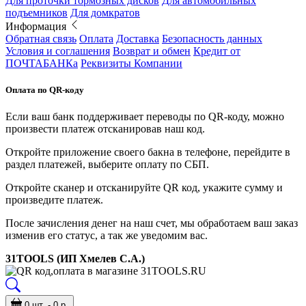
Для проточки тормозных дисков
Для автомобильных
подъемников
Для домкратов
Информация
Обратная связь
Оплата
Доставка
Безопасность данных
Условия и соглашения
Возврат и обмен
Кредит от
ПОЧТАБАНКа
Реквизиты Компании
Оплата по QR-коду
Если ваш банк поддерживает переводы по QR-коду, можно
произвести платеж отсканировав наш код.
Откройте приложение своего бакна в телефоне, перейдите в
раздел платежей, выберите оплату по СБП.
Откройте сканер и отсканируйте QR код, укажите сумму и
произведите платеж.
После зачисления денег на наш счет, мы обработаем ваш заказ
изменив его статус, а так же уведомим вас.
31TOOLS (ИП Хмелев С.А.)
0 шт. - 0 р.