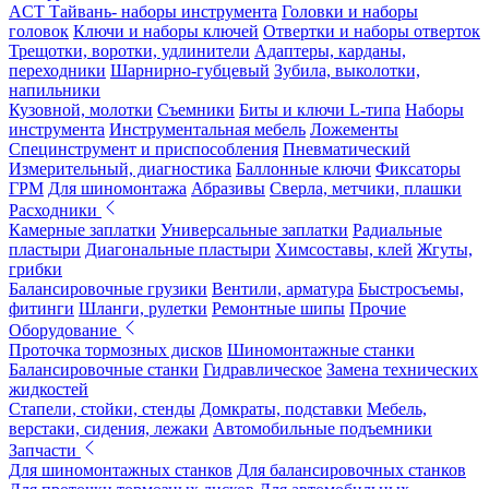
ACT Тайвань- наборы инструмента
Головки и наборы
головок
Ключи и наборы ключей
Отвертки и наборы отверток
Трещотки, воротки, удлинители
Адаптеры, карданы,
переходники
Шарнирно-губцевый
Зубила, выколотки,
напильники
Кузовной, молотки
Съемники
Биты и ключи L-типа
Наборы
инструмента
Инструментальная мебель
Ложементы
Специнструмент и приспособления
Пневматический
Измерительный, диагностика
Баллонные ключи
Фиксаторы
ГРМ
Для шиномонтажа
Абразивы
Сверла, метчики, плашки
Расходники
Камерные заплатки
Универсальные заплатки
Радиальные
пластыри
Диагональные пластыри
Химсоставы, клей
Жгуты,
грибки
Балансировочные грузики
Вентили, арматура
Быстросъемы,
фитинги
Шланги, рулетки
Ремонтные шипы
Прочие
Оборудование
Проточка тормозных дисков
Шиномонтажные станки
Балансировочные станки
Гидравлическое
Замена технических
жидкостей
Стапели, стойки, стенды
Домкраты, подставки
Мебель,
верстаки, сидения, лежаки
Автомобильные подъемники
Запчасти
Для шиномонтажных станков
Для балансировочных станков