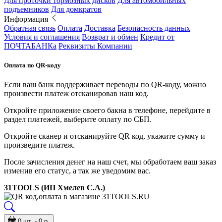
Для проточки тормозных дисков
Для автомобильных
подъемников
Для домкратов
Информация
Обратная связь
Оплата
Доставка
Безопасность данных
Условия и соглашения
Возврат и обмен
Кредит от
ПОЧТАБАНКа
Реквизиты Компании
Оплата по QR-коду
Если ваш банк поддерживает переводы по QR-коду, можно
произвести платеж отсканировав наш код.
Откройте приложение своего бакна в телефоне, перейдите в
раздел платежей, выберите оплату по СБП.
Откройте сканер и отсканируйте QR код, укажите сумму и
произведите платеж.
После зачисления денег на наш счет, мы обработаем ваш заказ
изменив его статус, а так же уведомим вас.
31TOOLS (ИП Хмелев С.А.)
0 шт. - 0 р.