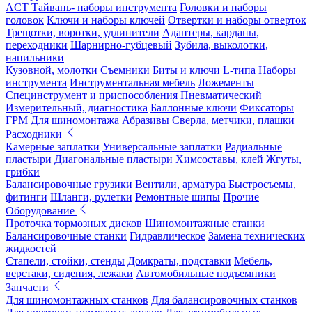
ACT Тайвань- наборы инструмента
Головки и наборы
головок
Ключи и наборы ключей
Отвертки и наборы отверток
Трещотки, воротки, удлинители
Адаптеры, карданы,
переходники
Шарнирно-губцевый
Зубила, выколотки,
напильники
Кузовной, молотки
Съемники
Биты и ключи L-типа
Наборы
инструмента
Инструментальная мебель
Ложементы
Специнструмент и приспособления
Пневматический
Измерительный, диагностика
Баллонные ключи
Фиксаторы
ГРМ
Для шиномонтажа
Абразивы
Сверла, метчики, плашки
Расходники
Камерные заплатки
Универсальные заплатки
Радиальные
пластыри
Диагональные пластыри
Химсоставы, клей
Жгуты,
грибки
Балансировочные грузики
Вентили, арматура
Быстросъемы,
фитинги
Шланги, рулетки
Ремонтные шипы
Прочие
Оборудование
Проточка тормозных дисков
Шиномонтажные станки
Балансировочные станки
Гидравлическое
Замена технических
жидкостей
Стапели, стойки, стенды
Домкраты, подставки
Мебель,
верстаки, сидения, лежаки
Автомобильные подъемники
Запчасти
Для шиномонтажных станков
Для балансировочных станков