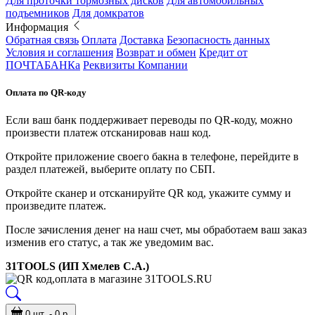
Для проточки тормозных дисков
Для автомобильных
подъемников
Для домкратов
Информация
Обратная связь
Оплата
Доставка
Безопасность данных
Условия и соглашения
Возврат и обмен
Кредит от
ПОЧТАБАНКа
Реквизиты Компании
Оплата по QR-коду
Если ваш банк поддерживает переводы по QR-коду, можно
произвести платеж отсканировав наш код.
Откройте приложение своего бакна в телефоне, перейдите в
раздел платежей, выберите оплату по СБП.
Откройте сканер и отсканируйте QR код, укажите сумму и
произведите платеж.
После зачисления денег на наш счет, мы обработаем ваш заказ
изменив его статус, а так же уведомим вас.
31TOOLS (ИП Хмелев С.А.)
0 шт. - 0 р.