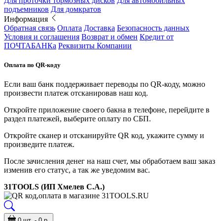
Для проточки тормозных дисков
Для автомобильных
подъемников
Для домкратов
Информация
Обратная связь
Оплата
Доставка
Безопасность данных
Условия и соглашения
Возврат и обмен
Кредит от
ПОЧТАБАНКа
Реквизиты Компании
Оплата по QR-коду
Если ваш банк поддерживает переводы по QR-коду, можно
произвести платеж отсканировав наш код.
Откройте приложение своего бакна в телефоне, перейдите в
раздел платежей, выберите оплату по СБП.
Откройте сканер и отсканируйте QR код, укажите сумму и
произведите платеж.
После зачисления денег на наш счет, мы обработаем ваш заказ
изменив его статус, а так же уведомим вас.
31TOOLS (ИП Хмелев С.А.)
0 шт. - 0 р.