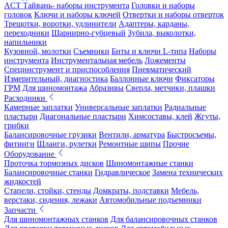
ACT Тайвань- наборы инструмента
Головки и наборы
головок
Ключи и наборы ключей
Отвертки и наборы отверток
Трещотки, воротки, удлинители
Адаптеры, карданы,
переходники
Шарнирно-губцевый
Зубила, выколотки,
напильники
Кузовной, молотки
Съемники
Биты и ключи L-типа
Наборы
инструмента
Инструментальная мебель
Ложементы
Специнструмент и приспособления
Пневматический
Измерительный, диагностика
Баллонные ключи
Фиксаторы
ГРМ
Для шиномонтажа
Абразивы
Сверла, метчики, плашки
Расходники
Камерные заплатки
Универсальные заплатки
Радиальные
пластыри
Диагональные пластыри
Химсоставы, клей
Жгуты,
грибки
Балансировочные грузики
Вентили, арматура
Быстросъемы,
фитинги
Шланги, рулетки
Ремонтные шипы
Прочие
Оборудование
Проточка тормозных дисков
Шиномонтажные станки
Балансировочные станки
Гидравлическое
Замена технических
жидкостей
Стапели, стойки, стенды
Домкраты, подставки
Мебель,
верстаки, сидения, лежаки
Автомобильные подъемники
Запчасти
Для шиномонтажных станков
Для балансировочных станков