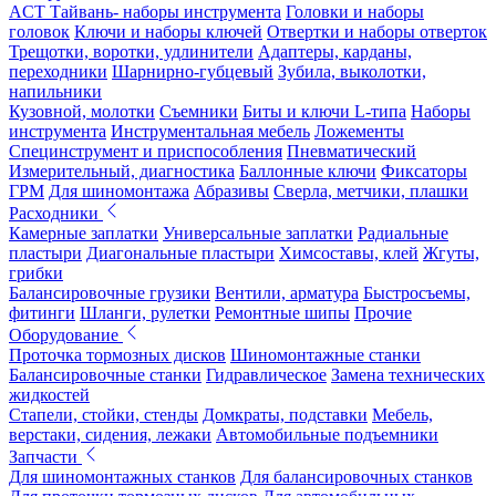
ACT Тайвань- наборы инструмента
Головки и наборы
головок
Ключи и наборы ключей
Отвертки и наборы отверток
Трещотки, воротки, удлинители
Адаптеры, карданы,
переходники
Шарнирно-губцевый
Зубила, выколотки,
напильники
Кузовной, молотки
Съемники
Биты и ключи L-типа
Наборы
инструмента
Инструментальная мебель
Ложементы
Специнструмент и приспособления
Пневматический
Измерительный, диагностика
Баллонные ключи
Фиксаторы
ГРМ
Для шиномонтажа
Абразивы
Сверла, метчики, плашки
Расходники
Камерные заплатки
Универсальные заплатки
Радиальные
пластыри
Диагональные пластыри
Химсоставы, клей
Жгуты,
грибки
Балансировочные грузики
Вентили, арматура
Быстросъемы,
фитинги
Шланги, рулетки
Ремонтные шипы
Прочие
Оборудование
Проточка тормозных дисков
Шиномонтажные станки
Балансировочные станки
Гидравлическое
Замена технических
жидкостей
Стапели, стойки, стенды
Домкраты, подставки
Мебель,
верстаки, сидения, лежаки
Автомобильные подъемники
Запчасти
Для шиномонтажных станков
Для балансировочных станков