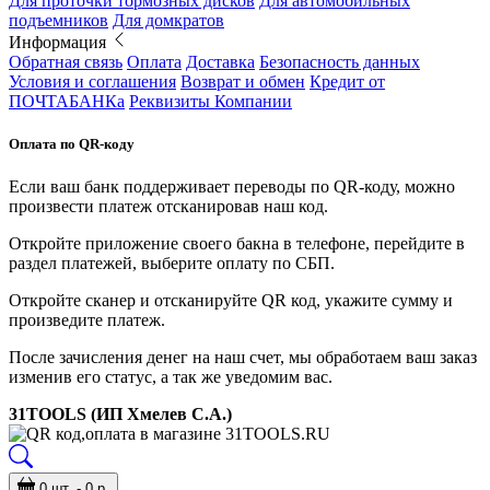
Для проточки тормозных дисков
Для автомобильных
подъемников
Для домкратов
Информация
Обратная связь
Оплата
Доставка
Безопасность данных
Условия и соглашения
Возврат и обмен
Кредит от
ПОЧТАБАНКа
Реквизиты Компании
Оплата по QR-коду
Если ваш банк поддерживает переводы по QR-коду, можно
произвести платеж отсканировав наш код.
Откройте приложение своего бакна в телефоне, перейдите в
раздел платежей, выберите оплату по СБП.
Откройте сканер и отсканируйте QR код, укажите сумму и
произведите платеж.
После зачисления денег на наш счет, мы обработаем ваш заказ
изменив его статус, а так же уведомим вас.
31TOOLS (ИП Хмелев С.А.)
0 шт. - 0 р.