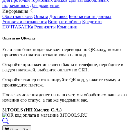
Для проточки тормозных дисков
Для автомобильных
подъемников
Для домкратов
Информация
Обратная связь
Оплата
Доставка
Безопасность данных
Условия и соглашения
Возврат и обмен
Кредит от
ПОЧТАБАНКа
Реквизиты Компании
Оплата по QR-коду
Если ваш банк поддерживает переводы по QR-коду, можно
произвести платеж отсканировав наш код.
Откройте приложение своего бакна в телефоне, перейдите в
раздел платежей, выберите оплату по СБП.
Откройте сканер и отсканируйте QR код, укажите сумму и
произведите платеж.
После зачисления денег на наш счет, мы обработаем ваш заказ
изменив его статус, а так же уведомим вас.
31TOOLS (ИП Хмелев С.А.)
0 шт. - 0 р.