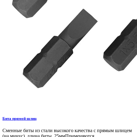
Бита прямой шлиц
Сменные биты из стали высокого качества с прямым шлицем
(на минус), длина биты 25ммПрименяются..