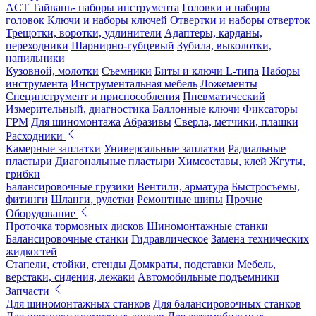
ACT Тайвань- наборы инструмента
Головки и наборы
головок
Ключи и наборы ключей
Отвертки и наборы отверток
Трещотки, воротки, удлинители
Адаптеры, карданы,
переходники
Шарнирно-губцевый
Зубила, выколотки,
напильники
Кузовной, молотки
Съемники
Биты и ключи L-типа
Наборы
инструмента
Инструментальная мебель
Ложементы
Специнструмент и приспособления
Пневматический
Измерительный, диагностика
Баллонные ключи
Фиксаторы
ГРМ
Для шиномонтажа
Абразивы
Сверла, метчики, плашки
Расходники
Камерные заплатки
Универсальные заплатки
Радиальные
пластыри
Диагональные пластыри
Химсоставы, клей
Жгуты,
грибки
Балансировочные грузики
Вентили, арматура
Быстросъемы,
фитинги
Шланги, рулетки
Ремонтные шипы
Прочие
Оборудование
Проточка тормозных дисков
Шиномонтажные станки
Балансировочные станки
Гидравлическое
Замена технических
жидкостей
Стапели, стойки, стенды
Домкраты, подставки
Мебель,
верстаки, сидения, лежаки
Автомобильные подъемники
Запчасти
Для шиномонтажных станков
Для балансировочных станков