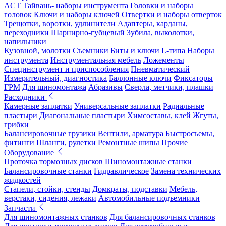
ACT Тайвань- наборы инструмента
Головки и наборы
головок
Ключи и наборы ключей
Отвертки и наборы отверток
Трещотки, воротки, удлинители
Адаптеры, карданы,
переходники
Шарнирно-губцевый
Зубила, выколотки,
напильники
Кузовной, молотки
Съемники
Биты и ключи L-типа
Наборы
инструмента
Инструментальная мебель
Ложементы
Специнструмент и приспособления
Пневматический
Измерительный, диагностика
Баллонные ключи
Фиксаторы
ГРМ
Для шиномонтажа
Абразивы
Сверла, метчики, плашки
Расходники
Камерные заплатки
Универсальные заплатки
Радиальные
пластыри
Диагональные пластыри
Химсоставы, клей
Жгуты,
грибки
Балансировочные грузики
Вентили, арматура
Быстросъемы,
фитинги
Шланги, рулетки
Ремонтные шипы
Прочие
Оборудование
Проточка тормозных дисков
Шиномонтажные станки
Балансировочные станки
Гидравлическое
Замена технических
жидкостей
Стапели, стойки, стенды
Домкраты, подставки
Мебель,
верстаки, сидения, лежаки
Автомобильные подъемники
Запчасти
Для шиномонтажных станков
Для балансировочных станков