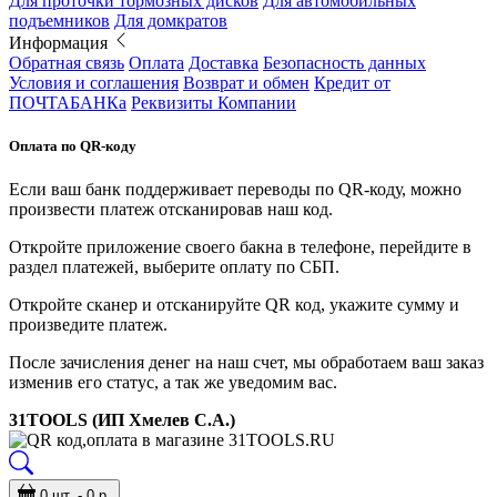
Для проточки тормозных дисков
Для автомобильных
подъемников
Для домкратов
Информация
Обратная связь
Оплата
Доставка
Безопасность данных
Условия и соглашения
Возврат и обмен
Кредит от
ПОЧТАБАНКа
Реквизиты Компании
Оплата по QR-коду
Если ваш банк поддерживает переводы по QR-коду, можно
произвести платеж отсканировав наш код.
Откройте приложение своего бакна в телефоне, перейдите в
раздел платежей, выберите оплату по СБП.
Откройте сканер и отсканируйте QR код, укажите сумму и
произведите платеж.
После зачисления денег на наш счет, мы обработаем ваш заказ
изменив его статус, а так же уведомим вас.
31TOOLS (ИП Хмелев С.А.)
0 шт. - 0 р.