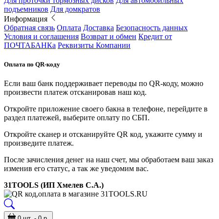
Для проточки тормозных дисков
Для автомобильных
подъемников
Для домкратов
Информация
Обратная связь
Оплата
Доставка
Безопасность данных
Условия и соглашения
Возврат и обмен
Кредит от
ПОЧТАБАНКа
Реквизиты Компании
Оплата по QR-коду
Если ваш банк поддерживает переводы по QR-коду, можно
произвести платеж отсканировав наш код.
Откройте приложение своего бакна в телефоне, перейдите в
раздел платежей, выберите оплату по СБП.
Откройте сканер и отсканируйте QR код, укажите сумму и
произведите платеж.
После зачисления денег на наш счет, мы обработаем ваш заказ
изменив его статус, а так же уведомим вас.
31TOOLS (ИП Хмелев С.А.)
0 шт. - 0 р.