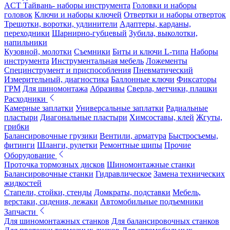
ACT Тайвань- наборы инструмента
Головки и наборы
головок
Ключи и наборы ключей
Отвертки и наборы отверток
Трещотки, воротки, удлинители
Адаптеры, карданы,
переходники
Шарнирно-губцевый
Зубила, выколотки,
напильники
Кузовной, молотки
Съемники
Биты и ключи L-типа
Наборы
инструмента
Инструментальная мебель
Ложементы
Специнструмент и приспособления
Пневматический
Измерительный, диагностика
Баллонные ключи
Фиксаторы
ГРМ
Для шиномонтажа
Абразивы
Сверла, метчики, плашки
Расходники
Камерные заплатки
Универсальные заплатки
Радиальные
пластыри
Диагональные пластыри
Химсоставы, клей
Жгуты,
грибки
Балансировочные грузики
Вентили, арматура
Быстросъемы,
фитинги
Шланги, рулетки
Ремонтные шипы
Прочие
Оборудование
Проточка тормозных дисков
Шиномонтажные станки
Балансировочные станки
Гидравлическое
Замена технических
жидкостей
Стапели, стойки, стенды
Домкраты, подставки
Мебель,
верстаки, сидения, лежаки
Автомобильные подъемники
Запчасти
Для шиномонтажных станков
Для балансировочных станков