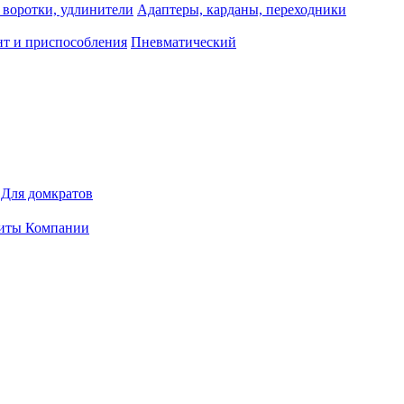
 воротки, удлинители
Адаптеры, карданы, переходники
т и приспособления
Пневматический
Для домкратов
иты Компании