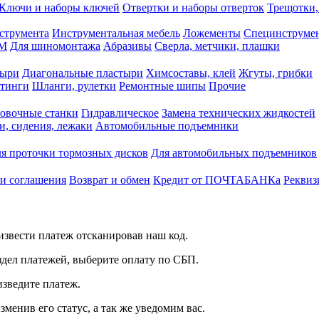
Ключи и наборы ключей
Отвертки и наборы отверток
Трещотки,
струмента
Инструментальная мебель
Ложементы
Специнструмен
РМ
Для шиномонтажа
Абразивы
Сверла, метчики, плашки
тыри
Диагональные пластыри
Химсоставы, клей
Жгуты, грибки
итинги
Шланги, рулетки
Ремонтные шипы
Прочие
овочные станки
Гидравлическое
Замена технических жидкостей
и, сидения, лежаки
Автомобильные подъемники
я проточки тормозных дисков
Для автомобильных подъемников
 и соглашения
Возврат и обмен
Кредит от ПОЧТАБАНКа
Реквиз
звести платеж отсканировав наш код.
здел платежей, выберите оплату по СБП.
изведите платеж.
зменив его статус, а так же уведомим вас.