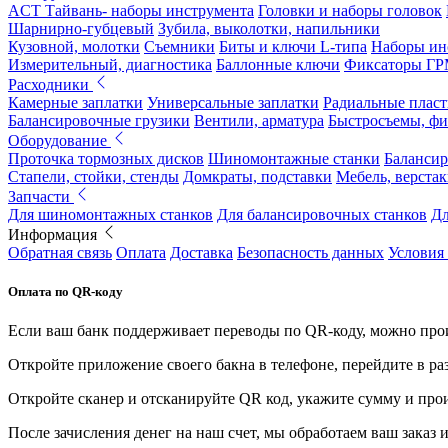
ACT Тайвань- наборы инструмента
Головки и наборы головок
Шарнирно-губцевый
Зубила, выколотки, напильники
Кузовной, молотки
Съемники
Биты и ключи L-типа
Наборы ин
Измерительный, диагностика
Баллонные ключи
Фиксаторы Г
Расходники
Камерные заплатки
Универсальные заплатки
Радиальные плас
Балансировочные грузики
Вентили, арматура
Быстросъемы, ф
Оборудование
Проточка тормозных дисков
Шиномонтажные станки
Балансир
Стапели, стойки, стенды
Домкраты, подставки
Мебель, верстак
Запчасти
Для шиномонтажных станков
Для балансировочных станков
Дл
Информация
Обратная связь
Оплата
Доставка
Безопасность данных
Условия
Оплата по QR-коду
Если ваш банк поддерживает переводы по QR-коду, можно прои
Откройте приложение своего бакна в телефоне, перейдите в ра
Откройте сканер и отсканируйте QR код, укажите сумму и про
После зачисления денег на наш счет, мы обработаем ваш заказ и