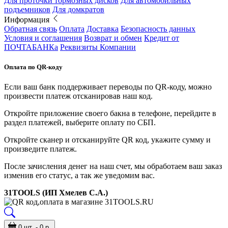
Для проточки тормозных дисков
Для автомобильных
подъемников
Для домкратов
Информация
Обратная связь
Оплата
Доставка
Безопасность данных
Условия и соглашения
Возврат и обмен
Кредит от
ПОЧТАБАНКа
Реквизиты Компании
Оплата по QR-коду
Если ваш банк поддерживает переводы по QR-коду, можно
произвести платеж отсканировав наш код.
Откройте приложение своего бакна в телефоне, перейдите в
раздел платежей, выберите оплату по СБП.
Откройте сканер и отсканируйте QR код, укажите сумму и
произведите платеж.
После зачисления денег на наш счет, мы обработаем ваш заказ
изменив его статус, а так же уведомим вас.
31TOOLS (ИП Хмелев С.А.)
0 шт. - 0 р.