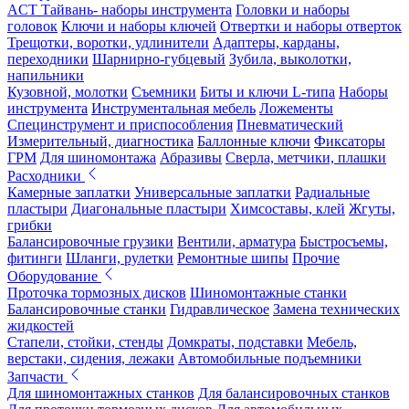
ACT Тайвань- наборы инструмента
Головки и наборы
головок
Ключи и наборы ключей
Отвертки и наборы отверток
Трещотки, воротки, удлинители
Адаптеры, карданы,
переходники
Шарнирно-губцевый
Зубила, выколотки,
напильники
Кузовной, молотки
Съемники
Биты и ключи L-типа
Наборы
инструмента
Инструментальная мебель
Ложементы
Специнструмент и приспособления
Пневматический
Измерительный, диагностика
Баллонные ключи
Фиксаторы
ГРМ
Для шиномонтажа
Абразивы
Сверла, метчики, плашки
Расходники
Камерные заплатки
Универсальные заплатки
Радиальные
пластыри
Диагональные пластыри
Химсоставы, клей
Жгуты,
грибки
Балансировочные грузики
Вентили, арматура
Быстросъемы,
фитинги
Шланги, рулетки
Ремонтные шипы
Прочие
Оборудование
Проточка тормозных дисков
Шиномонтажные станки
Балансировочные станки
Гидравлическое
Замена технических
жидкостей
Стапели, стойки, стенды
Домкраты, подставки
Мебель,
верстаки, сидения, лежаки
Автомобильные подъемники
Запчасти
Для шиномонтажных станков
Для балансировочных станков