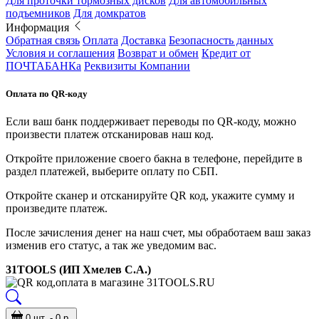
Для проточки тормозных дисков
Для автомобильных
подъемников
Для домкратов
Информация
Обратная связь
Оплата
Доставка
Безопасность данных
Условия и соглашения
Возврат и обмен
Кредит от
ПОЧТАБАНКа
Реквизиты Компании
Оплата по QR-коду
Если ваш банк поддерживает переводы по QR-коду, можно
произвести платеж отсканировав наш код.
Откройте приложение своего бакна в телефоне, перейдите в
раздел платежей, выберите оплату по СБП.
Откройте сканер и отсканируйте QR код, укажите сумму и
произведите платеж.
После зачисления денег на наш счет, мы обработаем ваш заказ
изменив его статус, а так же уведомим вас.
31TOOLS (ИП Хмелев С.А.)
0 шт. - 0 р.