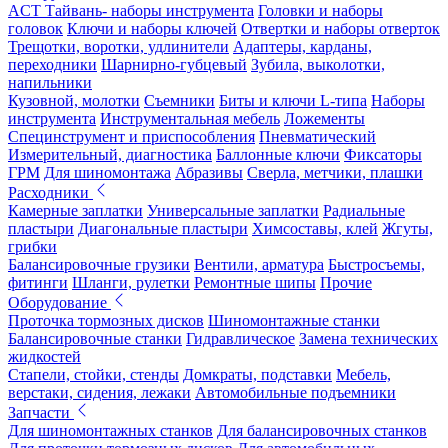
ACT Тайвань- наборы инструмента
Головки и наборы
головок
Ключи и наборы ключей
Отвертки и наборы отверток
Трещотки, воротки, удлинители
Адаптеры, карданы,
переходники
Шарнирно-губцевый
Зубила, выколотки,
напильники
Кузовной, молотки
Съемники
Биты и ключи L-типа
Наборы
инструмента
Инструментальная мебель
Ложементы
Специнструмент и приспособления
Пневматический
Измерительный, диагностика
Баллонные ключи
Фиксаторы
ГРМ
Для шиномонтажа
Абразивы
Сверла, метчики, плашки
Расходники
Камерные заплатки
Универсальные заплатки
Радиальные
пластыри
Диагональные пластыри
Химсоставы, клей
Жгуты,
грибки
Балансировочные грузики
Вентили, арматура
Быстросъемы,
фитинги
Шланги, рулетки
Ремонтные шипы
Прочие
Оборудование
Проточка тормозных дисков
Шиномонтажные станки
Балансировочные станки
Гидравлическое
Замена технических
жидкостей
Стапели, стойки, стенды
Домкраты, подставки
Мебель,
верстаки, сидения, лежаки
Автомобильные подъемники
Запчасти
Для шиномонтажных станков
Для балансировочных станков