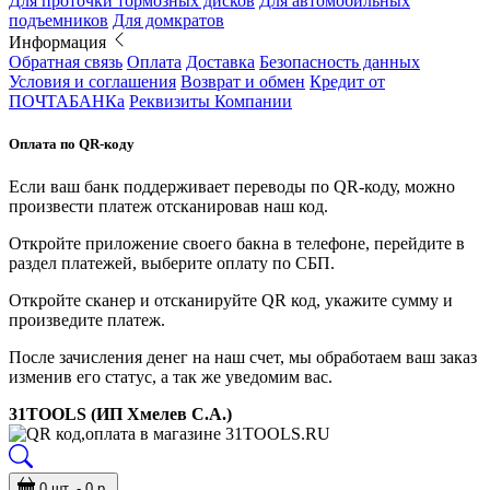
Для проточки тормозных дисков
Для автомобильных
подъемников
Для домкратов
Информация
Обратная связь
Оплата
Доставка
Безопасность данных
Условия и соглашения
Возврат и обмен
Кредит от
ПОЧТАБАНКа
Реквизиты Компании
Оплата по QR-коду
Если ваш банк поддерживает переводы по QR-коду, можно
произвести платеж отсканировав наш код.
Откройте приложение своего бакна в телефоне, перейдите в
раздел платежей, выберите оплату по СБП.
Откройте сканер и отсканируйте QR код, укажите сумму и
произведите платеж.
После зачисления денег на наш счет, мы обработаем ваш заказ
изменив его статус, а так же уведомим вас.
31TOOLS (ИП Хмелев С.А.)
0 шт. - 0 р.