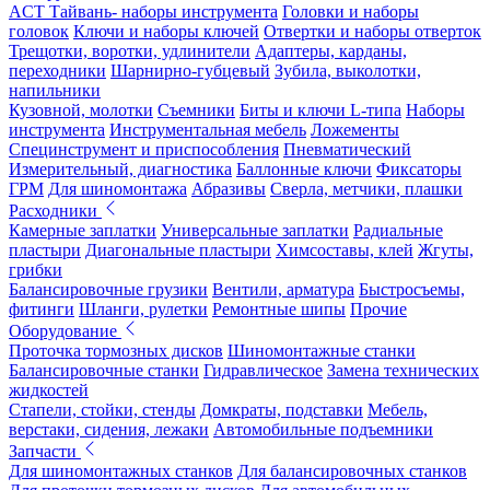
ACT Тайвань- наборы инструмента
Головки и наборы
головок
Ключи и наборы ключей
Отвертки и наборы отверток
Трещотки, воротки, удлинители
Адаптеры, карданы,
переходники
Шарнирно-губцевый
Зубила, выколотки,
напильники
Кузовной, молотки
Съемники
Биты и ключи L-типа
Наборы
инструмента
Инструментальная мебель
Ложементы
Специнструмент и приспособления
Пневматический
Измерительный, диагностика
Баллонные ключи
Фиксаторы
ГРМ
Для шиномонтажа
Абразивы
Сверла, метчики, плашки
Расходники
Камерные заплатки
Универсальные заплатки
Радиальные
пластыри
Диагональные пластыри
Химсоставы, клей
Жгуты,
грибки
Балансировочные грузики
Вентили, арматура
Быстросъемы,
фитинги
Шланги, рулетки
Ремонтные шипы
Прочие
Оборудование
Проточка тормозных дисков
Шиномонтажные станки
Балансировочные станки
Гидравлическое
Замена технических
жидкостей
Стапели, стойки, стенды
Домкраты, подставки
Мебель,
верстаки, сидения, лежаки
Автомобильные подъемники
Запчасти
Для шиномонтажных станков
Для балансировочных станков