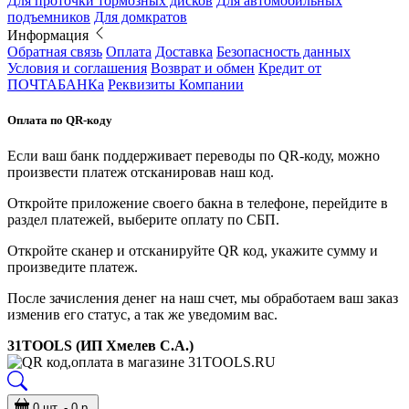
Для проточки тормозных дисков
Для автомобильных
подъемников
Для домкратов
Информация
Обратная связь
Оплата
Доставка
Безопасность данных
Условия и соглашения
Возврат и обмен
Кредит от
ПОЧТАБАНКа
Реквизиты Компании
Оплата по QR-коду
Если ваш банк поддерживает переводы по QR-коду, можно
произвести платеж отсканировав наш код.
Откройте приложение своего бакна в телефоне, перейдите в
раздел платежей, выберите оплату по СБП.
Откройте сканер и отсканируйте QR код, укажите сумму и
произведите платеж.
После зачисления денег на наш счет, мы обработаем ваш заказ
изменив его статус, а так же уведомим вас.
31TOOLS (ИП Хмелев С.А.)
0 шт. - 0 р.