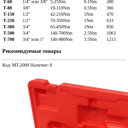
T-60
1/4" или 3/8"
5-25Nm
0.1Nm
280
T-80
3/8"
19-110Nm
0.5Nm
366
T-150
1/2"
42-210Nm
1Nm
470
T-250
1/2"
70-350Nm
1Nm
633
T-300
3/4"
65-450Nm
1Nm
850
T-500
3/4"
140-700Nm
2.5Nm
1063
T-700
3/4" или 1"
140-980Nm
3.5Nm
1213
Рекомендуемые товары
Код: MT-2000
Наличие: 0