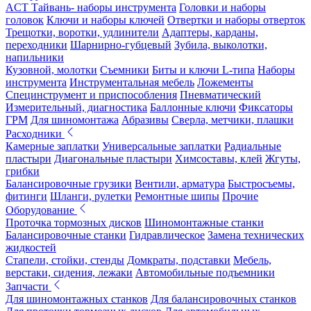
ACT Тайвань- наборы инструмента
Головки и наборы
головок
Ключи и наборы ключей
Отвертки и наборы отверток
Трещотки, воротки, удлинители
Адаптеры, карданы,
переходники
Шарнирно-губцевый
Зубила, выколотки,
напильники
Кузовной, молотки
Съемники
Биты и ключи L-типа
Наборы
инструмента
Инструментальная мебель
Ложементы
Специнструмент и приспособления
Пневматический
Измерительный, диагностика
Баллонные ключи
Фиксаторы
ГРМ
Для шиномонтажа
Абразивы
Сверла, метчики, плашки
Расходники
Камерные заплатки
Универсальные заплатки
Радиальные
пластыри
Диагональные пластыри
Химсоставы, клей
Жгуты,
грибки
Балансировочные грузики
Вентили, арматура
Быстросъемы,
фитинги
Шланги, рулетки
Ремонтные шипы
Прочие
Оборудование
Проточка тормозных дисков
Шиномонтажные станки
Балансировочные станки
Гидравлическое
Замена технических
жидкостей
Стапели, стойки, стенды
Домкраты, подставки
Мебель,
верстаки, сидения, лежаки
Автомобильные подъемники
Запчасти
Для шиномонтажных станков
Для балансировочных станков