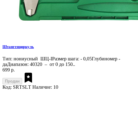
Штангенциркуль
Тип: нониусный ШЦ-IРазмер шага: - 0,05Глубиномер -
даДиапазон: 40320 – от 0 до 150..
699 р.
Продан
Код: SRТSLТ
Наличие: 10