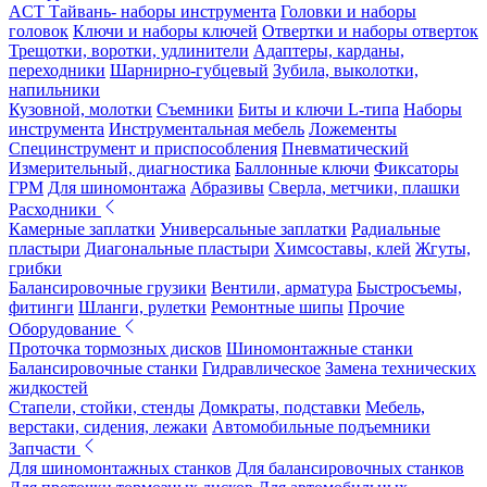
ACT Тайвань- наборы инструмента
Головки и наборы
головок
Ключи и наборы ключей
Отвертки и наборы отверток
Трещотки, воротки, удлинители
Адаптеры, карданы,
переходники
Шарнирно-губцевый
Зубила, выколотки,
напильники
Кузовной, молотки
Съемники
Биты и ключи L-типа
Наборы
инструмента
Инструментальная мебель
Ложементы
Специнструмент и приспособления
Пневматический
Измерительный, диагностика
Баллонные ключи
Фиксаторы
ГРМ
Для шиномонтажа
Абразивы
Сверла, метчики, плашки
Расходники
Камерные заплатки
Универсальные заплатки
Радиальные
пластыри
Диагональные пластыри
Химсоставы, клей
Жгуты,
грибки
Балансировочные грузики
Вентили, арматура
Быстросъемы,
фитинги
Шланги, рулетки
Ремонтные шипы
Прочие
Оборудование
Проточка тормозных дисков
Шиномонтажные станки
Балансировочные станки
Гидравлическое
Замена технических
жидкостей
Стапели, стойки, стенды
Домкраты, подставки
Мебель,
верстаки, сидения, лежаки
Автомобильные подъемники
Запчасти
Для шиномонтажных станков
Для балансировочных станков