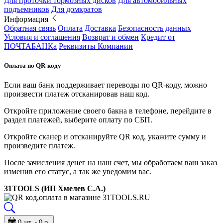
Для проточки тормозных дисков
Для автомобильных
подъемников
Для домкратов
Информация
Обратная связь
Оплата
Доставка
Безопасность данных
Условия и соглашения
Возврат и обмен
Кредит от
ПОЧТАБАНКа
Реквизиты Компании
Оплата по QR-коду
Если ваш банк поддерживает переводы по QR-коду, можно
произвести платеж отсканировав наш код.
Откройте приложение своего бакна в телефоне, перейдите в
раздел платежей, выберите оплату по СБП.
Откройте сканер и отсканируйте QR код, укажите сумму и
произведите платеж.
После зачисления денег на наш счет, мы обработаем ваш заказ
изменив его статус, а так же уведомим вас.
31TOOLS (ИП Хмелев С.А.)
0 шт. - 0 р.