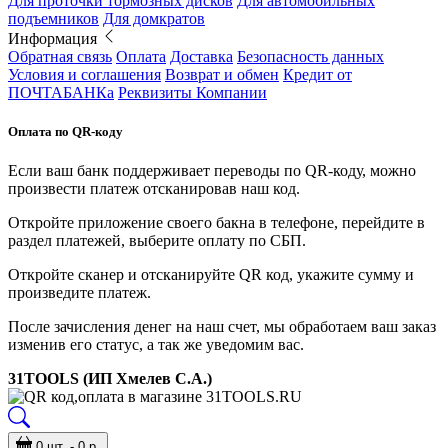
Для проточки тормозных дисков
Для автомобильных
подъемников
Для домкратов
Информация
Обратная связь
Оплата
Доставка
Безопасность данных
Условия и соглашения
Возврат и обмен
Кредит от
ПОЧТАБАНКа
Реквизиты Компании
Оплата по QR-коду
Если ваш банк поддерживает переводы по QR-коду, можно
произвести платеж отсканировав наш код.
Откройте приложение своего бакна в телефоне, перейдите в
раздел платежей, выберите оплату по СБП.
Откройте сканер и отсканируйте QR код, укажите сумму и
произведите платеж.
После зачисления денег на наш счет, мы обработаем ваш заказ
изменив его статус, а так же уведомим вас.
31TOOLS (ИП Хмелев С.А.)
0 шт. - 0 р.