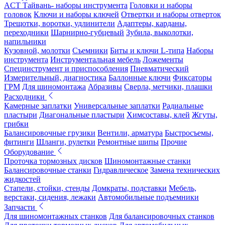
ACT Тайвань- наборы инструмента
Головки и наборы
головок
Ключи и наборы ключей
Отвертки и наборы отверток
Трещотки, воротки, удлинители
Адаптеры, карданы,
переходники
Шарнирно-губцевый
Зубила, выколотки,
напильники
Кузовной, молотки
Съемники
Биты и ключи L-типа
Наборы
инструмента
Инструментальная мебель
Ложементы
Специнструмент и приспособления
Пневматический
Измерительный, диагностика
Баллонные ключи
Фиксаторы
ГРМ
Для шиномонтажа
Абразивы
Сверла, метчики, плашки
Расходники
Камерные заплатки
Универсальные заплатки
Радиальные
пластыри
Диагональные пластыри
Химсоставы, клей
Жгуты,
грибки
Балансировочные грузики
Вентили, арматура
Быстросъемы,
фитинги
Шланги, рулетки
Ремонтные шипы
Прочие
Оборудование
Проточка тормозных дисков
Шиномонтажные станки
Балансировочные станки
Гидравлическое
Замена технических
жидкостей
Стапели, стойки, стенды
Домкраты, подставки
Мебель,
верстаки, сидения, лежаки
Автомобильные подъемники
Запчасти
Для шиномонтажных станков
Для балансировочных станков