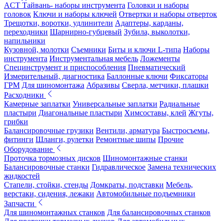
ACT Тайвань- наборы инструмента
Головки и наборы
головок
Ключи и наборы ключей
Отвертки и наборы отверток
Трещотки, воротки, удлинители
Адаптеры, карданы,
переходники
Шарнирно-губцевый
Зубила, выколотки,
напильники
Кузовной, молотки
Съемники
Биты и ключи L-типа
Наборы
инструмента
Инструментальная мебель
Ложементы
Специнструмент и приспособления
Пневматический
Измерительный, диагностика
Баллонные ключи
Фиксаторы
ГРМ
Для шиномонтажа
Абразивы
Сверла, метчики, плашки
Расходники
Камерные заплатки
Универсальные заплатки
Радиальные
пластыри
Диагональные пластыри
Химсоставы, клей
Жгуты,
грибки
Балансировочные грузики
Вентили, арматура
Быстросъемы,
фитинги
Шланги, рулетки
Ремонтные шипы
Прочие
Оборудование
Проточка тормозных дисков
Шиномонтажные станки
Балансировочные станки
Гидравлическое
Замена технических
жидкостей
Стапели, стойки, стенды
Домкраты, подставки
Мебель,
верстаки, сидения, лежаки
Автомобильные подъемники
Запчасти
Для шиномонтажных станков
Для балансировочных станков