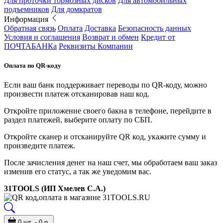
Для проточки тормозных дисков
Для автомобильных
подъемников
Для домкратов
Информация
Обратная связь
Оплата
Доставка
Безопасность данных
Условия и соглашения
Возврат и обмен
Кредит от
ПОЧТАБАНКа
Реквизиты Компании
Оплата по QR-коду
Если ваш банк поддерживает переводы по QR-коду, можно
произвести платеж отсканировав наш код.
Откройте приложение своего бакна в телефоне, перейдите в
раздел платежей, выберите оплату по СБП.
Откройте сканер и отсканируйте QR код, укажите сумму и
произведите платеж.
После зачисления денег на наш счет, мы обработаем ваш заказ
изменив его статус, а так же уведомим вас.
31TOOLS (ИП Хмелев С.А.)
0 шт. - 0 р.