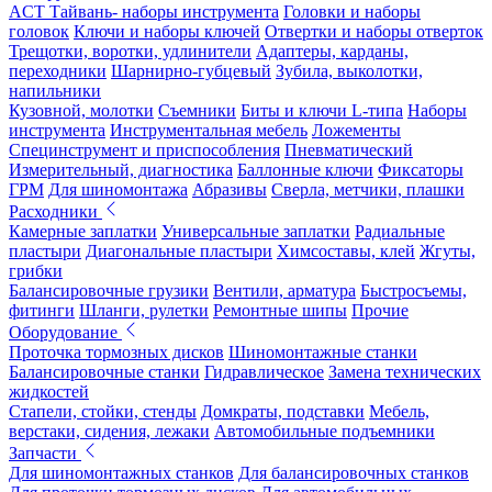
ACT Тайвань- наборы инструмента
Головки и наборы
головок
Ключи и наборы ключей
Отвертки и наборы отверток
Трещотки, воротки, удлинители
Адаптеры, карданы,
переходники
Шарнирно-губцевый
Зубила, выколотки,
напильники
Кузовной, молотки
Съемники
Биты и ключи L-типа
Наборы
инструмента
Инструментальная мебель
Ложементы
Специнструмент и приспособления
Пневматический
Измерительный, диагностика
Баллонные ключи
Фиксаторы
ГРМ
Для шиномонтажа
Абразивы
Сверла, метчики, плашки
Расходники
Камерные заплатки
Универсальные заплатки
Радиальные
пластыри
Диагональные пластыри
Химсоставы, клей
Жгуты,
грибки
Балансировочные грузики
Вентили, арматура
Быстросъемы,
фитинги
Шланги, рулетки
Ремонтные шипы
Прочие
Оборудование
Проточка тормозных дисков
Шиномонтажные станки
Балансировочные станки
Гидравлическое
Замена технических
жидкостей
Стапели, стойки, стенды
Домкраты, подставки
Мебель,
верстаки, сидения, лежаки
Автомобильные подъемники
Запчасти
Для шиномонтажных станков
Для балансировочных станков