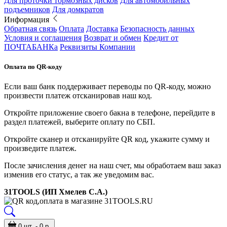
Для проточки тормозных дисков
Для автомобильных
подъемников
Для домкратов
Информация
Обратная связь
Оплата
Доставка
Безопасность данных
Условия и соглашения
Возврат и обмен
Кредит от
ПОЧТАБАНКа
Реквизиты Компании
Оплата по QR-коду
Если ваш банк поддерживает переводы по QR-коду, можно
произвести платеж отсканировав наш код.
Откройте приложение своего бакна в телефоне, перейдите в
раздел платежей, выберите оплату по СБП.
Откройте сканер и отсканируйте QR код, укажите сумму и
произведите платеж.
После зачисления денег на наш счет, мы обработаем ваш заказ
изменив его статус, а так же уведомим вас.
31TOOLS (ИП Хмелев С.А.)
0 шт. - 0 р.