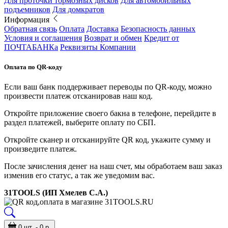
Для проточки тормозных дисков
Для автомобильных
подъемников
Для домкратов
Информация
Обратная связь
Оплата
Доставка
Безопасность данных
Условия и соглашения
Возврат и обмен
Кредит от
ПОЧТАБАНКа
Реквизиты Компании
Оплата по QR-коду
Если ваш банк поддерживает переводы по QR-коду, можно
произвести платеж отсканировав наш код.
Откройте приложение своего бакна в телефоне, перейдите в
раздел платежей, выберите оплату по СБП.
Откройте сканер и отсканируйте QR код, укажите сумму и
произведите платеж.
После зачисления денег на наш счет, мы обработаем ваш заказ
изменив его статус, а так же уведомим вас.
31TOOLS (ИП Хмелев С.А.)
0 шт. - 0 р.