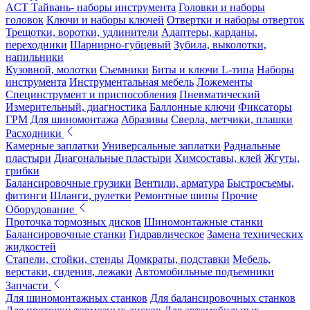
ACT Тайвань- наборы инструмента
Головки и наборы
головок
Ключи и наборы ключей
Отвертки и наборы отверток
Трещотки, воротки, удлинители
Адаптеры, карданы,
переходники
Шарнирно-губцевый
Зубила, выколотки,
напильники
Кузовной, молотки
Съемники
Биты и ключи L-типа
Наборы
инструмента
Инструментальная мебель
Ложементы
Специнструмент и приспособления
Пневматический
Измерительный, диагностика
Баллонные ключи
Фиксаторы
ГРМ
Для шиномонтажа
Абразивы
Сверла, метчики, плашки
Расходники
Камерные заплатки
Универсальные заплатки
Радиальные
пластыри
Диагональные пластыри
Химсоставы, клей
Жгуты,
грибки
Балансировочные грузики
Вентили, арматура
Быстросъемы,
фитинги
Шланги, рулетки
Ремонтные шипы
Прочие
Оборудование
Проточка тормозных дисков
Шиномонтажные станки
Балансировочные станки
Гидравлическое
Замена технических
жидкостей
Стапели, стойки, стенды
Домкраты, подставки
Мебель,
верстаки, сидения, лежаки
Автомобильные подъемники
Запчасти
Для шиномонтажных станков
Для балансировочных станков