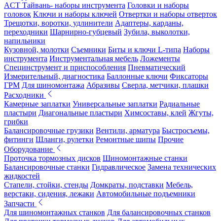
ACT Тайвань- наборы инструмента
Головки и наборы
головок
Ключи и наборы ключей
Отвертки и наборы отверток
Трещотки, воротки, удлинители
Адаптеры, карданы,
переходники
Шарнирно-губцевый
Зубила, выколотки,
напильники
Кузовной, молотки
Съемники
Биты и ключи L-типа
Наборы
инструмента
Инструментальная мебель
Ложементы
Специнструмент и приспособления
Пневматический
Измерительный, диагностика
Баллонные ключи
Фиксаторы
ГРМ
Для шиномонтажа
Абразивы
Сверла, метчики, плашки
Расходники
Камерные заплатки
Универсальные заплатки
Радиальные
пластыри
Диагональные пластыри
Химсоставы, клей
Жгуты,
грибки
Балансировочные грузики
Вентили, арматура
Быстросъемы,
фитинги
Шланги, рулетки
Ремонтные шипы
Прочие
Оборудование
Проточка тормозных дисков
Шиномонтажные станки
Балансировочные станки
Гидравлическое
Замена технических
жидкостей
Стапели, стойки, стенды
Домкраты, подставки
Мебель,
верстаки, сидения, лежаки
Автомобильные подъемники
Запчасти
Для шиномонтажных станков
Для балансировочных станков