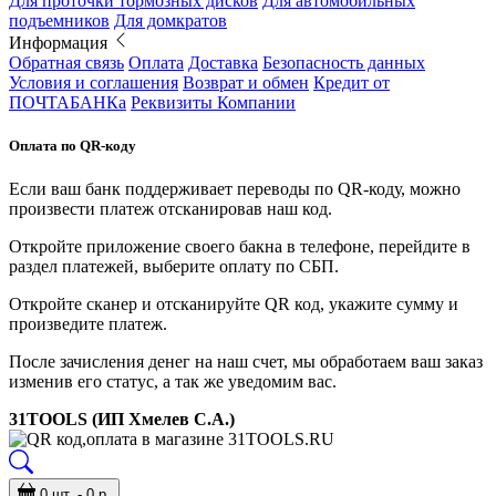
Для проточки тормозных дисков
Для автомобильных
подъемников
Для домкратов
Информация
Обратная связь
Оплата
Доставка
Безопасность данных
Условия и соглашения
Возврат и обмен
Кредит от
ПОЧТАБАНКа
Реквизиты Компании
Оплата по QR-коду
Если ваш банк поддерживает переводы по QR-коду, можно
произвести платеж отсканировав наш код.
Откройте приложение своего бакна в телефоне, перейдите в
раздел платежей, выберите оплату по СБП.
Откройте сканер и отсканируйте QR код, укажите сумму и
произведите платеж.
После зачисления денег на наш счет, мы обработаем ваш заказ
изменив его статус, а так же уведомим вас.
31TOOLS (ИП Хмелев С.А.)
0 шт. - 0 р.