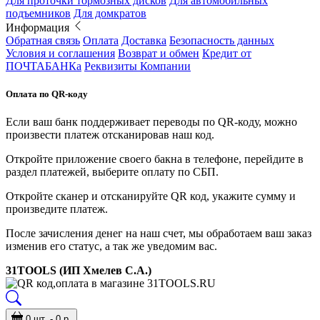
Для проточки тормозных дисков
Для автомобильных
подъемников
Для домкратов
Информация
Обратная связь
Оплата
Доставка
Безопасность данных
Условия и соглашения
Возврат и обмен
Кредит от
ПОЧТАБАНКа
Реквизиты Компании
Оплата по QR-коду
Если ваш банк поддерживает переводы по QR-коду, можно
произвести платеж отсканировав наш код.
Откройте приложение своего бакна в телефоне, перейдите в
раздел платежей, выберите оплату по СБП.
Откройте сканер и отсканируйте QR код, укажите сумму и
произведите платеж.
После зачисления денег на наш счет, мы обработаем ваш заказ
изменив его статус, а так же уведомим вас.
31TOOLS (ИП Хмелев С.А.)
0 шт. - 0 р.