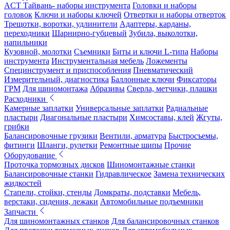
ACT Тайвань- наборы инструмента
Головки и наборы
головок
Ключи и наборы ключей
Отвертки и наборы отверток
Трещотки, воротки, удлинители
Адаптеры, карданы,
переходники
Шарнирно-губцевый
Зубила, выколотки,
напильники
Кузовной, молотки
Съемники
Биты и ключи L-типа
Наборы
инструмента
Инструментальная мебель
Ложементы
Специнструмент и приспособления
Пневматический
Измерительный, диагностика
Баллонные ключи
Фиксаторы
ГРМ
Для шиномонтажа
Абразивы
Сверла, метчики, плашки
Расходники
Камерные заплатки
Универсальные заплатки
Радиальные
пластыри
Диагональные пластыри
Химсоставы, клей
Жгуты,
грибки
Балансировочные грузики
Вентили, арматура
Быстросъемы,
фитинги
Шланги, рулетки
Ремонтные шипы
Прочие
Оборудование
Проточка тормозных дисков
Шиномонтажные станки
Балансировочные станки
Гидравлическое
Замена технических
жидкостей
Стапели, стойки, стенды
Домкраты, подставки
Мебель,
верстаки, сидения, лежаки
Автомобильные подъемники
Запчасти
Для шиномонтажных станков
Для балансировочных станков