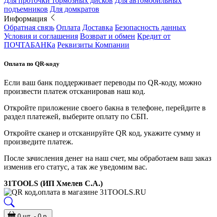
Для проточки тормозных дисков
Для автомобильных
подъемников
Для домкратов
Информация
Обратная связь
Оплата
Доставка
Безопасность данных
Условия и соглашения
Возврат и обмен
Кредит от
ПОЧТАБАНКа
Реквизиты Компании
Оплата по QR-коду
Если ваш банк поддерживает переводы по QR-коду, можно
произвести платеж отсканировав наш код.
Откройте приложение своего бакна в телефоне, перейдите в
раздел платежей, выберите оплату по СБП.
Откройте сканер и отсканируйте QR код, укажите сумму и
произведите платеж.
После зачисления денег на наш счет, мы обработаем ваш заказ
изменив его статус, а так же уведомим вас.
31TOOLS (ИП Хмелев С.А.)
0 шт. - 0 р.