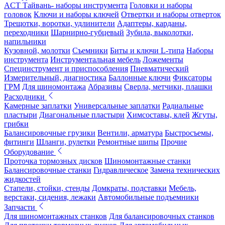
ACT Тайвань- наборы инструмента
Головки и наборы
головок
Ключи и наборы ключей
Отвертки и наборы отверток
Трещотки, воротки, удлинители
Адаптеры, карданы,
переходники
Шарнирно-губцевый
Зубила, выколотки,
напильники
Кузовной, молотки
Съемники
Биты и ключи L-типа
Наборы
инструмента
Инструментальная мебель
Ложементы
Специнструмент и приспособления
Пневматический
Измерительный, диагностика
Баллонные ключи
Фиксаторы
ГРМ
Для шиномонтажа
Абразивы
Сверла, метчики, плашки
Расходники
Камерные заплатки
Универсальные заплатки
Радиальные
пластыри
Диагональные пластыри
Химсоставы, клей
Жгуты,
грибки
Балансировочные грузики
Вентили, арматура
Быстросъемы,
фитинги
Шланги, рулетки
Ремонтные шипы
Прочие
Оборудование
Проточка тормозных дисков
Шиномонтажные станки
Балансировочные станки
Гидравлическое
Замена технических
жидкостей
Стапели, стойки, стенды
Домкраты, подставки
Мебель,
верстаки, сидения, лежаки
Автомобильные подъемники
Запчасти
Для шиномонтажных станков
Для балансировочных станков