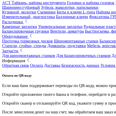
ACT Тайвань- наборы инструмента
Головки и наборы головок
Шарнирно-губцевый
Зубила, выколотки, напильники
Кузовной, молотки
Съемники
Биты и ключи L-типа
Наборы ин
Измерительный, диагностика
Баллонные ключи
Фиксаторы Г
Расходники
Камерные заплатки
Универсальные заплатки
Радиальные плас
Балансировочные грузики
Вентили, арматура
Быстросъемы, ф
Оборудование
Проточка тормозных дисков
Шиномонтажные станки
Балансир
Стапели, стойки, стенды
Домкраты, подставки
Мебель, верстак
Запчасти
Для шиномонтажных станков
Для балансировочных станков
Дл
Информация
Обратная связь
Оплата
Доставка
Безопасность данных
Условия
Оплата по QR-коду
Если ваш банк поддерживает переводы по QR-коду, можно прои
Откройте приложение своего бакна в телефоне, перейдите в ра
Откройте сканер и отсканируйте QR код, укажите сумму и про
После зачисления денег на наш счет, мы обработаем ваш заказ и