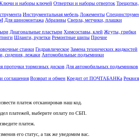
Ключи и наборы ключей
Отвертки и наборы отверток
Трещотки,
струмента
Инструментальная мебель
Ложементы
Специнструмен
РМ
Для шиномонтажа
Абразивы
Сверла, метчики, плашки
тыри
Диагональные пластыри
Химсоставы, клей
Жгуты, грибки
итинги
Шланги, рулетки
Ремонтные шипы
Прочие
овочные станки
Гидравлическое
Замена технических жидкостей
и, сидения, лежаки
Автомобильные подъемники
я проточки тормозных дисков
Для автомобильных подъемников
 и соглашения
Возврат и обмен
Кредит от ПОЧТАБАНКа
Реквиз
звести платеж отсканировав наш код.
здел платежей, выберите оплату по СБП.
изведите платеж.
зменив его статус, а так же уведомим вас.