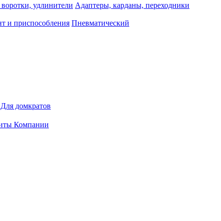
 воротки, удлинители
Адаптеры, карданы, переходники
т и приспособления
Пневматический
Для домкратов
иты Компании