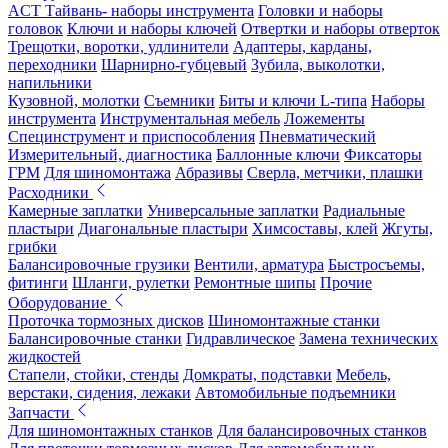
ACT Тайвань- наборы инструмента
Головки и наборы
головок
Ключи и наборы ключей
Отвертки и наборы отверток
Трещотки, воротки, удлинители
Адаптеры, карданы,
переходники
Шарнирно-губцевый
Зубила, выколотки,
напильники
Кузовной, молотки
Съемники
Биты и ключи L-типа
Наборы
инструмента
Инструментальная мебель
Ложементы
Специнструмент и приспособления
Пневматический
Измерительный, диагностика
Баллонные ключи
Фиксаторы
ГРМ
Для шиномонтажа
Абразивы
Сверла, метчики, плашки
Расходники
Камерные заплатки
Универсальные заплатки
Радиальные
пластыри
Диагональные пластыри
Химсоставы, клей
Жгуты,
грибки
Балансировочные грузики
Вентили, арматура
Быстросъемы,
фитинги
Шланги, рулетки
Ремонтные шипы
Прочие
Оборудование
Проточка тормозных дисков
Шиномонтажные станки
Балансировочные станки
Гидравлическое
Замена технических
жидкостей
Стапели, стойки, стенды
Домкраты, подставки
Мебель,
верстаки, сидения, лежаки
Автомобильные подъемники
Запчасти
Для шиномонтажных станков
Для балансировочных станков