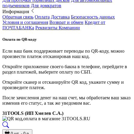
Для проточки тормозных дисков
Для автомобильных
подъемников
Для домкратов
Информация
Обратная связь
Оплата
Доставка
Безопасность данных
Условия и соглашения
Возврат и обмен
Кредит от
ПОЧТАБАНКа
Реквизиты Компании
Оплата по QR-коду
Если ваш банк поддерживает переводы по QR-коду, можно
произвести платеж отсканировав наш код.
Откройте приложение своего бакна в телефоне, перейдите в
раздел платежей, выберите оплату по СБП.
Откройте сканер и отсканируйте QR код, укажите сумму и
произведите платеж.
После зачисления денег на наш счет, мы обработаем ваш заказ
изменив его статус, а так же уведомим вас.
31TOOLS (ИП Хмелев С.А.)
0 шт. - 0 р.