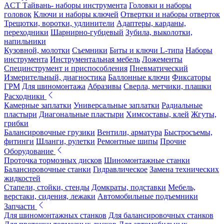
ACT Тайвань- наборы инструмента
Головки и наборы
головок
Ключи и наборы ключей
Отвертки и наборы отверток
Трещотки, воротки, удлинители
Адаптеры, карданы,
переходники
Шарнирно-губцевый
Зубила, выколотки,
напильники
Кузовной, молотки
Съемники
Биты и ключи L-типа
Наборы
инструмента
Инструментальная мебель
Ложементы
Специнструмент и приспособления
Пневматический
Измерительный, диагностика
Баллонные ключи
Фиксаторы
ГРМ
Для шиномонтажа
Абразивы
Сверла, метчики, плашки
Расходники
Камерные заплатки
Универсальные заплатки
Радиальные
пластыри
Диагональные пластыри
Химсоставы, клей
Жгуты,
грибки
Балансировочные грузики
Вентили, арматура
Быстросъемы,
фитинги
Шланги, рулетки
Ремонтные шипы
Прочие
Оборудование
Проточка тормозных дисков
Шиномонтажные станки
Балансировочные станки
Гидравлическое
Замена технических
жидкостей
Стапели, стойки, стенды
Домкраты, подставки
Мебель,
верстаки, сидения, лежаки
Автомобильные подъемники
Запчасти
Для шиномонтажных станков
Для балансировочных станков