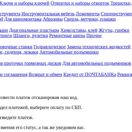
Ключи и наборы ключей
Отвертки и наборы отверток
Трещотки,
струмента
Инструментальная мебель
Ложементы
Специнструмен
РМ
Для шиномонтажа
Абразивы
Сверла, метчики, плашки
тыри
Диагональные пластыри
Химсоставы, клей
Жгуты, грибки
итинги
Шланги, рулетки
Ремонтные шипы
Прочие
овочные станки
Гидравлическое
Замена технических жидкостей
и, сидения, лежаки
Автомобильные подъемники
я проточки тормозных дисков
Для автомобильных подъемников
 и соглашения
Возврат и обмен
Кредит от ПОЧТАБАНКа
Реквиз
звести платеж отсканировав наш код.
здел платежей, выберите оплату по СБП.
изведите платеж.
зменив его статус, а так же уведомим вас.