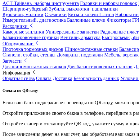
ACT Тайвань- наборы инструмента
Головки и наборы головок
Шарнирно-губцевый
Зубила, выколотки, напильники
Кузовной, молотки
Съемники
Биты и ключи L-типа
Наборы ин
Измерительный, диагностика
Баллонные ключи
Фиксаторы Г
Расходники
Камерные заплатки
Универсальные заплатки
Радиальные плас
Балансировочные грузики
Вентили, арматура
Быстросъемы, ф
Оборудование
Проточка тормозных дисков
Шиномонтажные станки
Балансир
Стапели, стойки, стенды
Домкраты, подставки
Мебель, верстак
Запчасти
Для шиномонтажных станков
Для балансировочных станков
Дл
Информация
Обратная связь
Оплата
Доставка
Безопасность данных
Условия
Оплата по QR-коду
Если ваш банк поддерживает переводы по QR-коду, можно прои
Откройте приложение своего бакна в телефоне, перейдите в ра
Откройте сканер и отсканируйте QR код, укажите сумму и про
После зачисления денег на наш счет, мы обработаем ваш заказ и