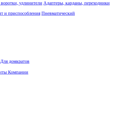
 воротки, удлинители
Адаптеры, карданы, переходники
т и приспособления
Пневматический
Для домкратов
иты Компании