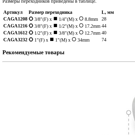
Размеры переходников приведены в таблице.
Артикул
Размер переходника
L, мм
CAGA1208
28
3/8"(F) x
1/4"(M) x
8.8mm
CAGA1216
44
3/8"(F) x
1/2"(M) x
17.2mm
CAGA1612
40
1/2"(F) x
3/8"(M) x
12.7mm
CAGA3232
74
1"(F) x
1"(M) x
34mm
Рекомендуемые товары