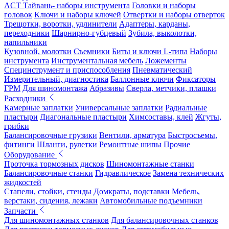
ACT Тайвань- наборы инструмента
Головки и наборы
головок
Ключи и наборы ключей
Отвертки и наборы отверток
Трещотки, воротки, удлинители
Адаптеры, карданы,
переходники
Шарнирно-губцевый
Зубила, выколотки,
напильники
Кузовной, молотки
Съемники
Биты и ключи L-типа
Наборы
инструмента
Инструментальная мебель
Ложементы
Специнструмент и приспособления
Пневматический
Измерительный, диагностика
Баллонные ключи
Фиксаторы
ГРМ
Для шиномонтажа
Абразивы
Сверла, метчики, плашки
Расходники
Камерные заплатки
Универсальные заплатки
Радиальные
пластыри
Диагональные пластыри
Химсоставы, клей
Жгуты,
грибки
Балансировочные грузики
Вентили, арматура
Быстросъемы,
фитинги
Шланги, рулетки
Ремонтные шипы
Прочие
Оборудование
Проточка тормозных дисков
Шиномонтажные станки
Балансировочные станки
Гидравлическое
Замена технических
жидкостей
Стапели, стойки, стенды
Домкраты, подставки
Мебель,
верстаки, сидения, лежаки
Автомобильные подъемники
Запчасти
Для шиномонтажных станков
Для балансировочных станков