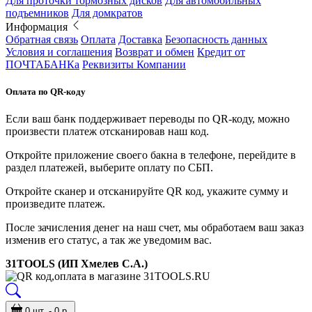
Для проточки тормозных дисков
Для автомобильных
подъемников
Для домкратов
Информация
Обратная связь
Оплата
Доставка
Безопасность данных
Условия и соглашения
Возврат и обмен
Кредит от
ПОЧТАБАНКа
Реквизиты Компании
Оплата по QR-коду
Если ваш банк поддерживает переводы по QR-коду, можно
произвести платеж отсканировав наш код.
Откройте приложение своего бакна в телефоне, перейдите в
раздел платежей, выберите оплату по СБП.
Откройте сканер и отсканируйте QR код, укажите сумму и
произведите платеж.
После зачисления денег на наш счет, мы обработаем ваш заказ
изменив его статус, а так же уведомим вас.
31TOOLS (ИП Хмелев С.А.)
0 шт. - 0 р.