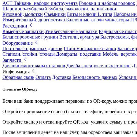
ACT Тайвань- наборы инструмента
Головки и наборы головок
Шарнирно-губцевый
Зубила, выколотки, напильники
Кузовной, молотки
Съемники
Биты и ключи L-типа
Наборы ин
Измерительный, диагностика
Баллонные ключи
Фиксаторы Г
Расходники
Камерные заплатки
Универсальные заплатки
Радиальные плас
Балансировочные грузики
Вентили, арматура
Быстросъемы, ф
Оборудование
Проточка тормозных дисков
Шиномонтажные станки
Балансир
Стапели, стойки, стенды
Домкраты, подставки
Мебель, верстак
Запчасти
Для шиномонтажных станков
Для балансировочных станков
Дл
Информация
Обратная связь
Оплата
Доставка
Безопасность данных
Условия
Оплата по QR-коду
Если ваш банк поддерживает переводы по QR-коду, можно прои
Откройте приложение своего бакна в телефоне, перейдите в ра
Откройте сканер и отсканируйте QR код, укажите сумму и про
После зачисления денег на наш счет, мы обработаем ваш заказ и