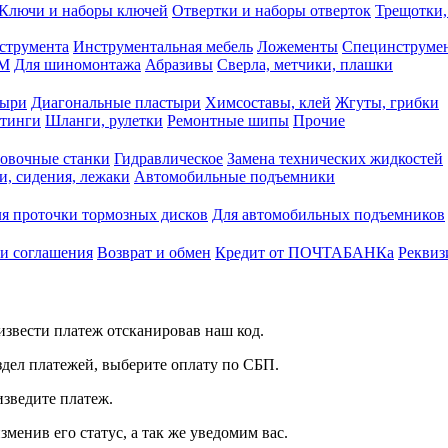
Ключи и наборы ключей
Отвертки и наборы отверток
Трещотки,
струмента
Инструментальная мебель
Ложементы
Специнструмен
РМ
Для шиномонтажа
Абразивы
Сверла, метчики, плашки
тыри
Диагональные пластыри
Химсоставы, клей
Жгуты, грибки
итинги
Шланги, рулетки
Ремонтные шипы
Прочие
овочные станки
Гидравлическое
Замена технических жидкостей
и, сидения, лежаки
Автомобильные подъемники
я проточки тормозных дисков
Для автомобильных подъемников
 и соглашения
Возврат и обмен
Кредит от ПОЧТАБАНКа
Реквиз
звести платеж отсканировав наш код.
здел платежей, выберите оплату по СБП.
изведите платеж.
зменив его статус, а так же уведомим вас.