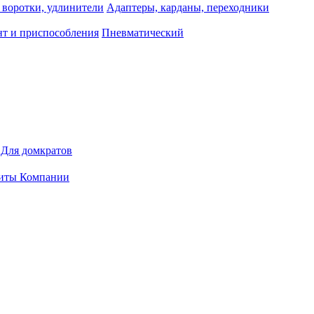
 воротки, удлинители
Адаптеры, карданы, переходники
т и приспособления
Пневматический
Для домкратов
иты Компании