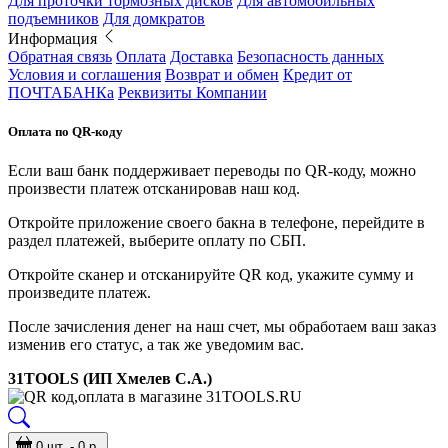
Для проточки тормозных дисков
Для автомобильных
подъемников
Для домкратов
Информация
Обратная связь
Оплата
Доставка
Безопасность данных
Условия и соглашения
Возврат и обмен
Кредит от
ПОЧТАБАНКа
Реквизиты Компании
Оплата по QR-коду
Если ваш банк поддерживает переводы по QR-коду, можно
произвести платеж отсканировав наш код.
Откройте приложение своего бакна в телефоне, перейдите в
раздел платежей, выберите оплату по СБП.
Откройте сканер и отсканируйте QR код, укажите сумму и
произведите платеж.
После зачисления денег на наш счет, мы обработаем ваш заказ
изменив его статус, а так же уведомим вас.
31TOOLS (ИП Хмелев С.А.)
0 шт. - 0 р.