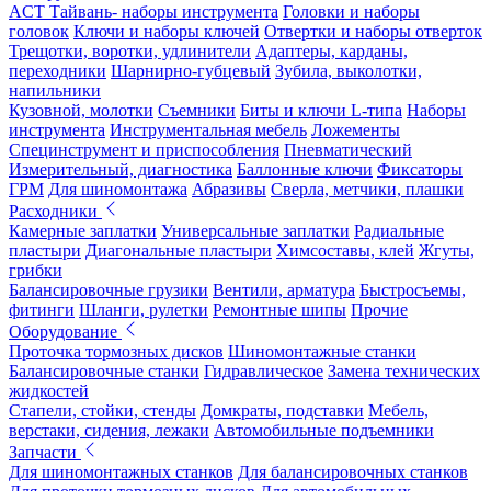
ACT Тайвань- наборы инструмента
Головки и наборы
головок
Ключи и наборы ключей
Отвертки и наборы отверток
Трещотки, воротки, удлинители
Адаптеры, карданы,
переходники
Шарнирно-губцевый
Зубила, выколотки,
напильники
Кузовной, молотки
Съемники
Биты и ключи L-типа
Наборы
инструмента
Инструментальная мебель
Ложементы
Специнструмент и приспособления
Пневматический
Измерительный, диагностика
Баллонные ключи
Фиксаторы
ГРМ
Для шиномонтажа
Абразивы
Сверла, метчики, плашки
Расходники
Камерные заплатки
Универсальные заплатки
Радиальные
пластыри
Диагональные пластыри
Химсоставы, клей
Жгуты,
грибки
Балансировочные грузики
Вентили, арматура
Быстросъемы,
фитинги
Шланги, рулетки
Ремонтные шипы
Прочие
Оборудование
Проточка тормозных дисков
Шиномонтажные станки
Балансировочные станки
Гидравлическое
Замена технических
жидкостей
Стапели, стойки, стенды
Домкраты, подставки
Мебель,
верстаки, сидения, лежаки
Автомобильные подъемники
Запчасти
Для шиномонтажных станков
Для балансировочных станков