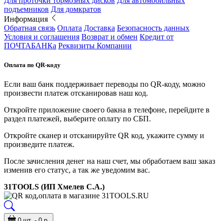
Для проточки тормозных дисков
Для автомобильных
подъемников
Для домкратов
Информация
Обратная связь
Оплата
Доставка
Безопасность данных
Условия и соглашения
Возврат и обмен
Кредит от
ПОЧТАБАНКа
Реквизиты Компании
Оплата по QR-коду
Если ваш банк поддерживает переводы по QR-коду, можно
произвести платеж отсканировав наш код.
Откройте приложение своего бакна в телефоне, перейдите в
раздел платежей, выберите оплату по СБП.
Откройте сканер и отсканируйте QR код, укажите сумму и
произведите платеж.
После зачисления денег на наш счет, мы обработаем ваш заказ
изменив его статус, а так же уведомим вас.
31TOOLS (ИП Хмелев С.А.)
0 шт. - 0 р.