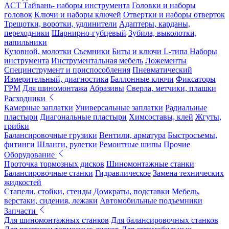
ACT Тайвань- наборы инструмента
Головки и наборы
головок
Ключи и наборы ключей
Отвертки и наборы отверток
Трещотки, воротки, удлинители
Адаптеры, карданы,
переходники
Шарнирно-губцевый
Зубила, выколотки,
напильники
Кузовной, молотки
Съемники
Биты и ключи L-типа
Наборы
инструмента
Инструментальная мебель
Ложементы
Специнструмент и приспособления
Пневматический
Измерительный, диагностика
Баллонные ключи
Фиксаторы
ГРМ
Для шиномонтажа
Абразивы
Сверла, метчики, плашки
Расходники
Камерные заплатки
Универсальные заплатки
Радиальные
пластыри
Диагональные пластыри
Химсоставы, клей
Жгуты,
грибки
Балансировочные грузики
Вентили, арматура
Быстросъемы,
фитинги
Шланги, рулетки
Ремонтные шипы
Прочие
Оборудование
Проточка тормозных дисков
Шиномонтажные станки
Балансировочные станки
Гидравлическое
Замена технических
жидкостей
Стапели, стойки, стенды
Домкраты, подставки
Мебель,
верстаки, сидения, лежаки
Автомобильные подъемники
Запчасти
Для шиномонтажных станков
Для балансировочных станков